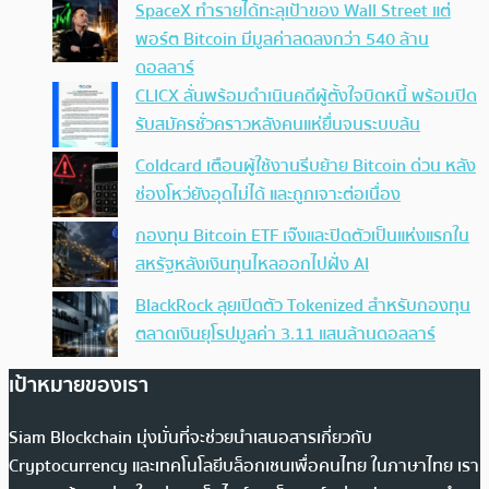
SpaceX ทำรายได้ทะลุเป้าของ Wall Street แต่
พอร์ต Bitcoin มีมูลค่าลดลงกว่า 540 ล้าน
ดอลลาร์
CLICX ลั่นพร้อมดำเนินคดีผู้ตั้งใจบิดหนี้ พร้อมปิด
รับสมัครชั่วคราวหลังคนแห่ยื่นจนระบบล้น
Coldcard เตือนผู้ใช้งานรีบย้าย Bitcoin ด่วน หลัง
ช่องโหว่ยังอุดไม่ได้ และถูกเจาะต่อเนื่อง
กองทุน Bitcoin ETF เจ๊งและปิดตัวเป็นแห่งแรกใน
สหรัฐหลังเงินทุนไหลออกไปฝั่ง AI
BlackRock ลุยเปิดตัว Tokenized สำหรับกองทุน
ตลาดเงินยุโรปมูลค่า 3.11 แสนล้านดอลลาร์
เป้าหมายของเรา
Siam Blockchain มุ่งมั่นที่จะช่วยนำเสนอสารเกี่ยวกับ
Cryptocurrency และเทคโนโลยีบล็อกเชนเพื่อคนไทย ในภาษาไทย เรา