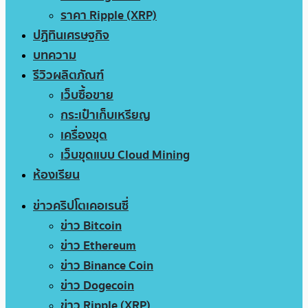
ราคา Ripple (XRP)
ปฏิทินเศรษฐกิจ
บทความ
รีวิวผลิตภัณฑ์
เว็บซื้อขาย
กระเป๋าเก็บเหรียญ
เครื่องขุด
เว็บขุดแบบ Cloud Mining
ห้องเรียน
ข่าวคริปโตเคอเรนซี่
ข่าว Bitcoin
ข่าว Ethereum
ข่าว Binance Coin
ข่าว Dogecoin
ข่าว Ripple (XRP)