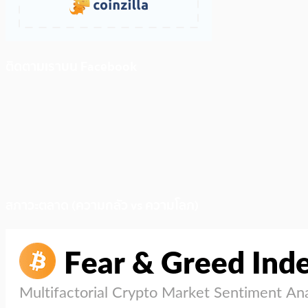
ติดตามเราบน Facebook
สภาวะตลาด (ความกลัว vs ความโลภ)