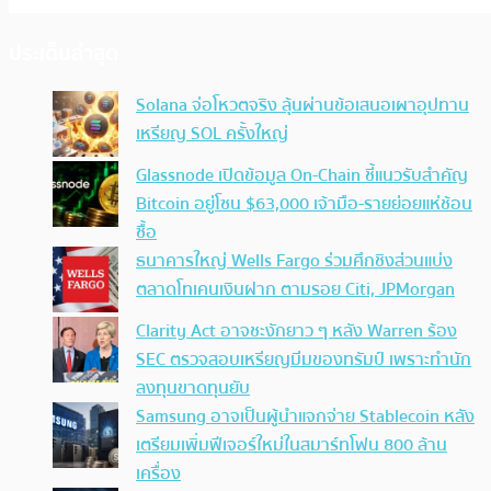
ประเด็นล่าสุด
Solana จ่อโหวตจริง ลุ้นผ่านข้อเสนอเผาอุปทาน
เหรียญ SOL ครั้งใหญ่
Glassnode เปิดข้อมูล On-Chain ชี้แนวรับสำคัญ
Bitcoin อยู่โซน $63,000 เจ้ามือ-รายย่อยแห่ช้อน
ซื้อ
ธนาคารใหญ่ Wells Fargo ร่วมศึกชิงส่วนแบ่ง
ตลาดโทเคนเงินฝาก ตามรอย Citi, JPMorgan
Clarity Act อาจชะงักยาว ๆ หลัง Warren ร้อง
SEC ตรวจสอบเหรียญมีมของทรัมป์ เพราะทำนัก
ลงทุนขาดทุนยับ
Samsung อาจเป็นผู้นำแจกจ่าย Stablecoin หลัง
เตรียมเพิ่มฟีเจอร์ใหม่ในสมาร์ทโฟน 800 ล้าน
เครื่อง