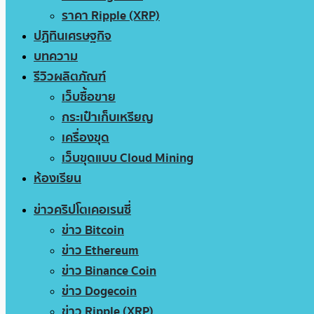
ราคา Ripple (XRP)
ปฏิทินเศรษฐกิจ
บทความ
รีวิวผลิตภัณฑ์
เว็บซื้อขาย
กระเป๋าเก็บเหรียญ
เครื่องขุด
เว็บขุดแบบ Cloud Mining
ห้องเรียน
ข่าวคริปโตเคอเรนซี่
ข่าว Bitcoin
ข่าว Ethereum
ข่าว Binance Coin
ข่าว Dogecoin
ข่าว Ripple (XRP)