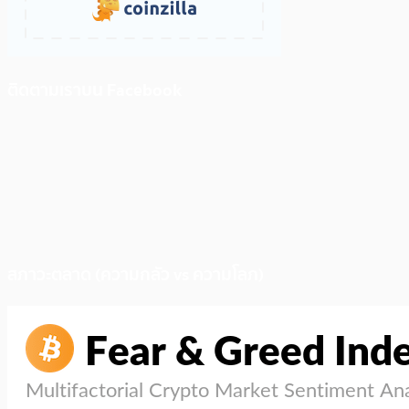
ติดตามเราบน Facebook
สภาวะตลาด (ความกลัว vs ความโลภ)