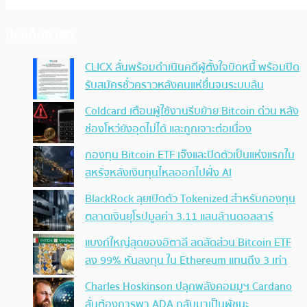
ประเด็นล่าสุด
CLICX ลั่นพร้อมดำเนินคดีผู้ตั้งใจบิดหนี้ พร้อมปิด
รับสมัครชั่วคราวหลังคนแห่ยื่นจนระบบล้น
Coldcard เตือนผู้ใช้งานรีบย้าย Bitcoin ด่วน หลัง
ช่องโหว่ยังอุดไม่ได้ และถูกเจาะต่อเนื่อง
กองทุน Bitcoin ETF เจ๊งและปิดตัวเป็นแห่งแรกใน
สหรัฐหลังเงินทุนไหลออกไปฝั่ง AI
BlackRock ลุยเปิดตัว Tokenized สำหรับกองทุน
ตลาดเงินยุโรปมูลค่า 3.11 แสนล้านดอลลาร์
แบงก์ใหญ่สุดของอิตาลี ลดสัดส่วน Bitcoin ETF
ลง 99% หันลงทุน ใน Ethereum แทนถึง 3 เท่า
Charles Hoskinson ปลุกพลังคอมมูฯ Cardano
ลั่นต้องการพา ADA กลับมาเป็นผู้ชนะ