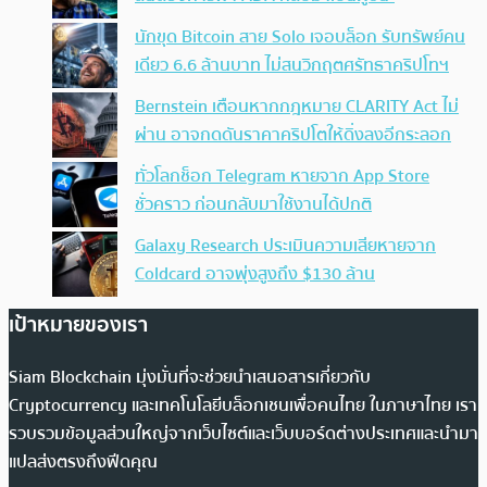
นักขุด Bitcoin สาย Solo เจอบล็อก รับทรัพย์คน
เดียว 6.6 ล้านบาท ไม่สนวิกฤตศรัทธาคริปโทฯ
Bernstein เตือนหากกฎหมาย CLARITY Act ไม่
ผ่าน อาจกดดันราคาคริปโตให้ดิ่งลงอีกระลอก
ทั่วโลกช็อก Telegram หายจาก App Store
ชั่วคราว ก่อนกลับมาใช้งานได้ปกติ
Galaxy Research ประเมินความเสียหายจาก
Coldcard อาจพุ่งสูงถึง $130 ล้าน
เป้าหมายของเรา
Siam Blockchain มุ่งมั่นที่จะช่วยนำเสนอสารเกี่ยวกับ
Cryptocurrency และเทคโนโลยีบล็อกเชนเพื่อคนไทย ในภาษาไทย เรา
รวบรวมข้อมูลส่วนใหญ่จากเว็บไซต์และเว็บบอร์ดต่างประเทศและนำมา
แปลส่งตรงถึงฟีดคุณ