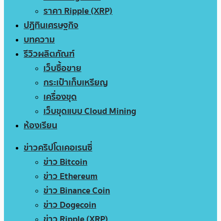
ราคา Ripple (XRP)
ปฏิทินเศรษฐกิจ
บทความ
รีวิวผลิตภัณฑ์
เว็บซื้อขาย
กระเป๋าเก็บเหรียญ
เครื่องขุด
เว็บขุดแบบ Cloud Mining
ห้องเรียน
ข่าวคริปโตเคอเรนซี่
ข่าว Bitcoin
ข่าว Ethereum
ข่าว Binance Coin
ข่าว Dogecoin
ข่าว Ripple (XRP)