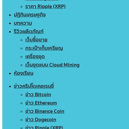
ราคา Ripple (XRP)
ปฏิทินเศรษฐกิจ
บทความ
รีวิวผลิตภัณฑ์
เว็บซื้อขาย
กระเป๋าเก็บเหรียญ
เครื่องขุด
เว็บขุดแบบ Cloud Mining
ห้องเรียน
ข่าวคริปโตเคอเรนซี่
ข่าว Bitcoin
ข่าว Ethereum
ข่าว Binance Coin
ข่าว Dogecoin
ข่าว Ripple (XRP)