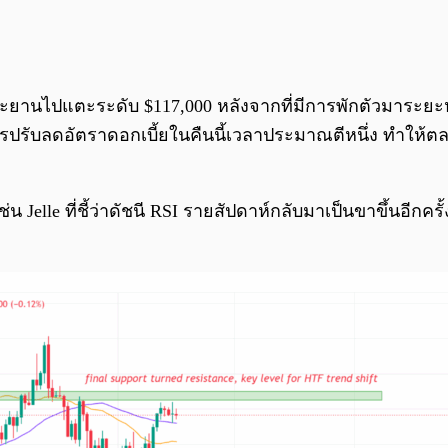
งทะยานไปแตะระดับ $117,000 หลังจากที่มีการพักตัวมาระยะห
รับลดอัตราดอกเบี้ยในคืนนี้เวลาประมาณตีหนึ่ง ทำให้
น Jelle ที่ชี้ว่าดัชนี RSI รายสัปดาห์กลับมาเป็นขาขึ้นอีกค