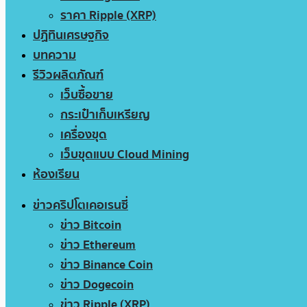
ราคา Ripple (XRP)
ปฏิทินเศรษฐกิจ
บทความ
รีวิวผลิตภัณฑ์
เว็บซื้อขาย
กระเป๋าเก็บเหรียญ
เครื่องขุด
เว็บขุดแบบ Cloud Mining
ห้องเรียน
ข่าวคริปโตเคอเรนซี่
ข่าว Bitcoin
ข่าว Ethereum
ข่าว Binance Coin
ข่าว Dogecoin
ข่าว Ripple (XRP)