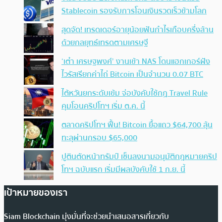
Stablecoin รองรับการโอนเงินรวดเร็วข้ามโลก
สุดจัด! เทรดเดอร์อายุน้อยฟันกำไรเกือบครึ่งล้าน
ด้วยกลยุทธ์เทรดตามเศรษฐี
‘เต๋า เศรษฐพงศ์’ งานเข้า NAS โดนแฮกเกอร์ฝัง
ไวรัสเรียกค่าไถ่ Bitcoin เป็นจำนวน 0.07 BTC
ไต้หวันยกระดับเข้ม จ่อบังคับใช้กฏ Travel Rule
คุมโอนคริปโทฯ เริ่ม ต.ค. นี้
ตลาดคริปโทฯ ฟื้น! Bitcoin ยื้อแถว $64,700 ลุ้น
ทะลุผ่านกรอบ $65,000
ปูตินตัดหน้าทรัมป์ เซ็นลงนามอนุมัติกฎหมายคริป
โทฯ ฉบับแรก เริ่มมีผลบังคับใช้ 1 ก.ย. นี้
เป้าหมายของเรา
Siam Blockchain มุ่งมั่นที่จะช่วยนำเสนอสารเกี่ยวกับ