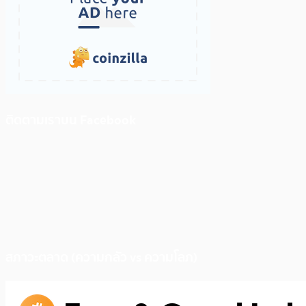
ติดตามเราบน Facebook
สภาวะตลาด (ความกลัว vs ความโลภ)