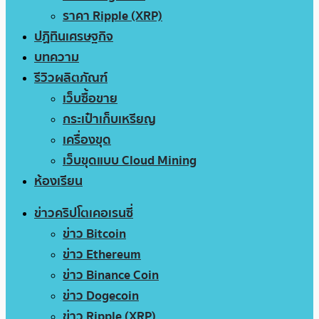
ราคา Ripple (XRP)
ปฏิทินเศรษฐกิจ
บทความ
รีวิวผลิตภัณฑ์
เว็บซื้อขาย
กระเป๋าเก็บเหรียญ
เครื่องขุด
เว็บขุดแบบ Cloud Mining
ห้องเรียน
ข่าวคริปโตเคอเรนซี่
ข่าว Bitcoin
ข่าว Ethereum
ข่าว Binance Coin
ข่าว Dogecoin
ข่าว Ripple (XRP)