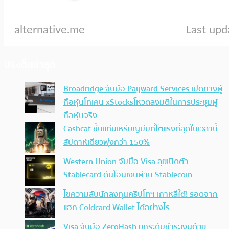
ประเด็นล่าสุด
Broadridge จับมือ Payward Services เปิดทางผู้
ถือหุ้นโทเคน xStocksโหวตลงมติในการประชุมผู้
ถือหุ้นจริง
Cashcat ขึ้นแท่นเหรียญมีมที่โตแรงที่สุดในเวลานี้
สัปดาห์เดียวพุ่งกว่า 150%
Western Union จับมือ Visa ลุยเปิดตัว
Stablecard ดันโอนเงินผ่าน Stablecoin
ไขความลับนักลงทุนคริปโทฯ เกาหลีใต้! รอดจาก
แฮก Coldcard Wallet ได้อย่างไร
Visa จับมือ ZeroHash ยกระดับชำระเงินด้วย