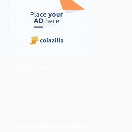
ติดตามเราบน Facebook
สภาวะตลาด (ความกลัว vs ความโลภ)