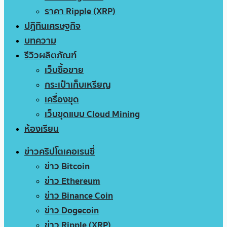
ราคา Ripple (XRP)
ปฏิทินเศรษฐกิจ
บทความ
รีวิวผลิตภัณฑ์
เว็บซื้อขาย
กระเป๋าเก็บเหรียญ
เครื่องขุด
เว็บขุดแบบ Cloud Mining
ห้องเรียน
ข่าวคริปโตเคอเรนซี่
ข่าว Bitcoin
ข่าว Ethereum
ข่าว Binance Coin
ข่าว Dogecoin
ข่าว Ripple (XRP)