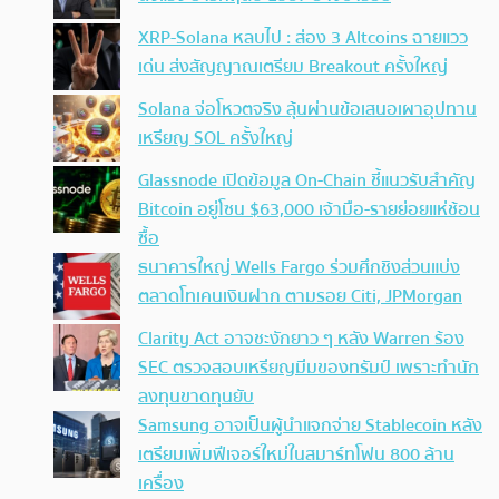
XRP-Solana หลบไป : ส่อง 3 Altcoins ฉายแวว
เด่น ส่งสัญญาณเตรียม Breakout ครั้งใหญ่
Solana จ่อโหวตจริง ลุ้นผ่านข้อเสนอเผาอุปทาน
เหรียญ SOL ครั้งใหญ่
Glassnode เปิดข้อมูล On-Chain ชี้แนวรับสำคัญ
Bitcoin อยู่โซน $63,000 เจ้ามือ-รายย่อยแห่ช้อน
ซื้อ
ธนาคารใหญ่ Wells Fargo ร่วมศึกชิงส่วนแบ่ง
ตลาดโทเคนเงินฝาก ตามรอย Citi, JPMorgan
Clarity Act อาจชะงักยาว ๆ หลัง Warren ร้อง
SEC ตรวจสอบเหรียญมีมของทรัมป์ เพราะทำนัก
ลงทุนขาดทุนยับ
Samsung อาจเป็นผู้นำแจกจ่าย Stablecoin หลัง
เตรียมเพิ่มฟีเจอร์ใหม่ในสมาร์ทโฟน 800 ล้าน
เครื่อง