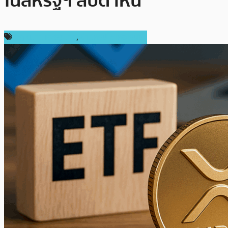
ในสหรัฐฯ สัปดาห์นี้
กฎหมายและรัฐบาล
,
ข่าวคริปโตเคอเรนซี่