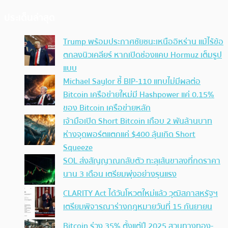
ประเด็นล่าสุด
Trump พร้อมประกาศชัยชนะเหนืออิหร่าน แม้ไร้ข้อ
ตกลงนิวเคลียร์ หากเปิดช่องแคบ Hormuz เต็มรูป
แบบ
Michael Saylor ชี้ BIP-110 แทบไม่มีผลต่อ
Bitcoin เครือข่ายใหม่มี Hashpower แค่ 0.15%
ของ Bitcoin เครือข่ายหลัก
เจ้ามือเปิด Short Bitcoin เกือบ 2 พันล้านบาท
ห่างจุดพอร์ตแตกแค่ $400 ลุ้นเกิด Short
Squeeze
SOL ส่งสัญญาณกลับตัว ทะลุเส้นขาลงที่กดราคา
นาน 3 เดือน เตรียมพุ่งอย่างรุนแรง
CLARITY Act ได้วันโหวตใหม่แล้ว วุฒิสภาสหรัฐฯ
เตรียมพิจารณาร่างกฎหมายวันที่ 15 กันยายน
Bitcoin ร่วง 35% ตั้งแต่ปี 2025 สวนทางทอง-