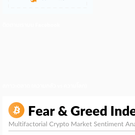
ติดตามเราบน Facebook
สภาวะตลาด (ความกลัว vs ความโลภ)