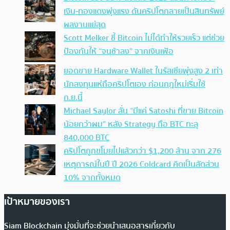
เงิน-ทองแดงพุ่งแรง ดันคริปโตกลายเป็นสินทรัพย์
ผลงานแย่สุด
Scott Melker ชี้ Bitcoin ไม่ได้ทำให้รวยเร็ว แต่ช่วย
ป้องกันให้ “จนช้าลง” จากเงินเฟ้อ
ยอดขาย Hardware Wallet ในรัสเซียพุ่งสูง 2 เท่า
นักลงทุนแห่ถือคริปโตเอง ก่อนกฎใหม่เริ่มใช้
ก.ย.นี้
Michael Saylor ลั่น “มีแค่ Satoshi ที่ขาย Bitcoin
น้อยกว่าผม” หลัง Strategy ถือ BTC ทะลุ
840,000 BTC
คริปโตถูกขโมยไปแล้วกว่า $1,200 ล้าน จาก 276
เหตุการณ์ในปี ปี 2026 Coldcard คิดเป็นสัดส่วน
10% จากทั้งหมด
เป้าหมายของเรา
Siam Blockchain มุ่งมั่นที่จะช่วยนำเสนอสารเกี่ยวกับ