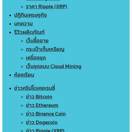
ราคา Ripple (XRP)
ปฏิทินเศรษฐกิจ
บทความ
รีวิวผลิตภัณฑ์
เว็บซื้อขาย
กระเป๋าเก็บเหรียญ
เครื่องขุด
เว็บขุดแบบ Cloud Mining
ห้องเรียน
ข่าวคริปโตเคอเรนซี่
ข่าว Bitcoin
ข่าว Ethereum
ข่าว Binance Coin
ข่าว Dogecoin
ข่าว Ripple (XRP)