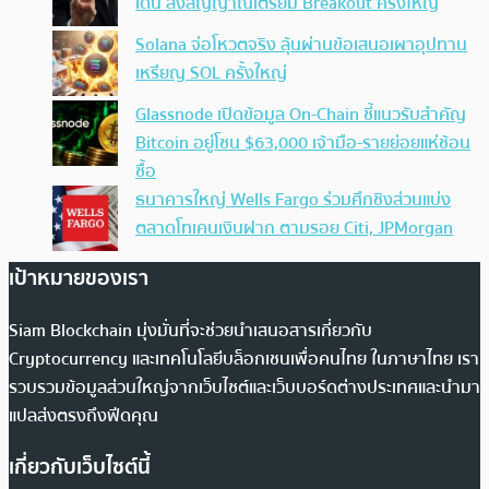
เด่น ส่งสัญญาณเตรียม Breakout ครั้งใหญ่
Solana จ่อโหวตจริง ลุ้นผ่านข้อเสนอเผาอุปทาน
เหรียญ SOL ครั้งใหญ่
Glassnode เปิดข้อมูล On-Chain ชี้แนวรับสำคัญ
Bitcoin อยู่โซน $63,000 เจ้ามือ-รายย่อยแห่ช้อน
ซื้อ
ธนาคารใหญ่ Wells Fargo ร่วมศึกชิงส่วนแบ่ง
ตลาดโทเคนเงินฝาก ตามรอย Citi, JPMorgan
เป้าหมายของเรา
Siam Blockchain มุ่งมั่นที่จะช่วยนำเสนอสารเกี่ยวกับ
Cryptocurrency และเทคโนโลยีบล็อกเชนเพื่อคนไทย ในภาษาไทย เรา
รวบรวมข้อมูลส่วนใหญ่จากเว็บไซต์และเว็บบอร์ดต่างประเทศและนำมา
แปลส่งตรงถึงฟีดคุณ
เกี่ยวกับเว็บไซต์นี้