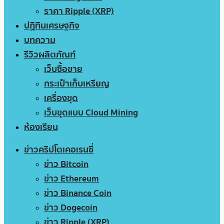
ราคา Ripple (XRP)
ปฏิทินเศรษฐกิจ
บทความ
รีวิวผลิตภัณฑ์
เว็บซื้อขาย
กระเป๋าเก็บเหรียญ
เครื่องขุด
เว็บขุดแบบ Cloud Mining
ห้องเรียน
ข่าวคริปโตเคอเรนซี่
ข่าว Bitcoin
ข่าว Ethereum
ข่าว Binance Coin
ข่าว Dogecoin
ข่าว Ripple (XRP)