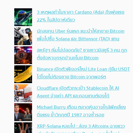
3 เหตุผลทำไมราคา Cardano (Ada) ถึงพุ่งแรง
22% ในสัปดาห์เดียว
นักลงทุน Uber รุ่นแรก แนะนำให้เทขาย Bitcoin
เพื่อไปซื้อ Solana และ Bittensor (TAO) แทน
สหรัฐฯ เริ่มไม่ปลอดภัย? ชายชาวมิสซูรี 3 คน ถูก
ตั้งข้อหาบุกรุกบ้านขโมย Bitcoin
Binance เปิดตัวฟีเจอร์ใหม่ Lite Loan กู้ยืม USDT
ได้โดยไม่ต้องขาย Bitcoin จากพอร์ต
Cloudflare เปิดตัวกระเป๋า Stablecoin ให้ AI
Agent จ่ายค่า API และคอนเทนต์เองได้
Michael Burry เตือน ตลาดหุ้นอาจใกล้พีคเสี่ยง
ดิ่งแรง ย้ำวิกฤตปี 1987 อาจซ้ำรอย
XRP-Solana หลบไป : ส่อง 3 Altcoins ฉายแวว