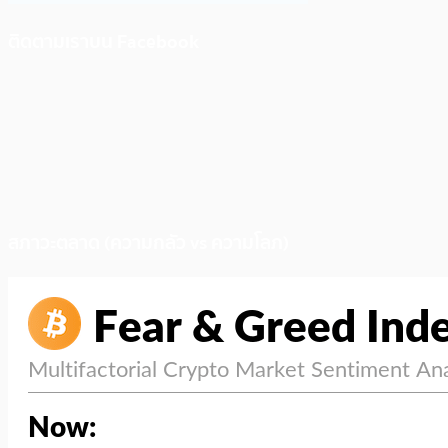
ติดตามเราบน Facebook
สภาวะตลาด (ความกลัว vs ความโลภ)