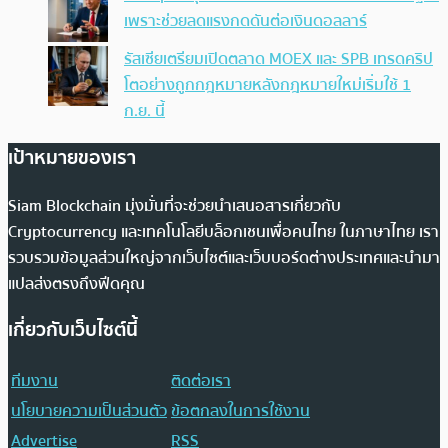
เพราะช่วยลดแรงกดดันต่อเงินดอลลาร์
รัสเซียเตรียมเปิดตลาด MOEX และ SPB เทรดคริป
โตอย่างถูกกฎหมายหลังกฎหมายใหม่เริ่มใช้ 1
ก.ย. นี้
เป้าหมายของเรา
Siam Blockchain มุ่งมั่นที่จะช่วยนำเสนอสารเกี่ยวกับ
Cryptocurrency และเทคโนโลยีบล็อกเชนเพื่อคนไทย ในภาษาไทย เรา
รวบรวมข้อมูลส่วนใหญ่จากเว็บไซต์และเว็บบอร์ดต่างประเทศและนำมา
แปลส่งตรงถึงฟีดคุณ
เกี่ยวกับเว็บไซต์นี้
ทีมงาน
ติดต่อเรา
นโยบายความเป็นส่วนตัว
ข้อตกลงในการใช้งาน
Advertise
RSS