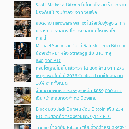
Scott Melker ชี้ Bitcoin ไม่ได้ทำให้รวยเร็ว แต่ช่วย
ป้องกันให้ “จนช้าลง” จากเงินเฟ้อ
ยอดขาย Hardware Wallet ในรัสเซียพุ่งสูง 2 เท่า
นักลงทุนแห่ถือคริปโตเอง ก่อนกฎใหม่เริ่มใช้
ก.ย.นี้
Michael Saylor ลั่น “มีแค่ Satoshi ที่ขาย Bitcoin
น้อยกว่าผม” หลัง Strategy ถือ BTC ทะลุ
840,000 BTC
คริปโตถูกขโมยไปแล้วกว่า $1,200 ล้าน จาก 276
เหตุการณ์ในปี ปี 2026 Coldcard คิดเป็นสัดส่วน
10% จากทั้งหมด
จีนเทขายพันธบัตรสหรัฐฯเหลือ $659,000 ล้าน
เดินหน้าสะสมทองคำต่อเนื่องแทน
Block ของ Jack Dorsey ช้อน Bitcoin เพิ่ม 234
BTC ดันยอดถือครองรวมแตะ 9,117 BTC
Trump ย้ำจุดยืน Bitcoin “เป็นสิ่งดีสำหรับสหรัฐฯ”