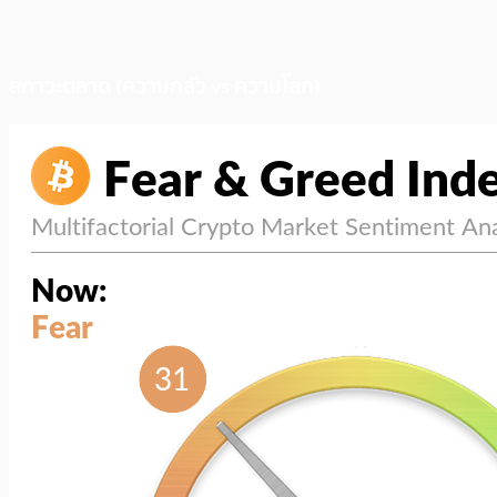
สภาวะตลาด (ความกลัว vs ความโลภ)