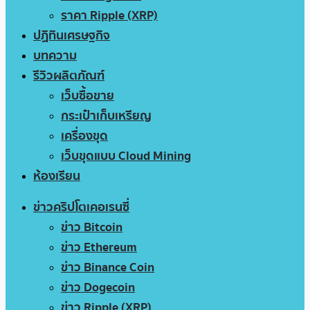
ราคา Ripple (XRP)
ปฏิทินเศรษฐกิจ
บทความ
รีวิวผลิตภัณฑ์
เว็บซื้อขาย
กระเป๋าเก็บเหรียญ
เครื่องขุด
เว็บขุดแบบ Cloud Mining
ห้องเรียน
ข่าวคริปโตเคอเรนซี่
ข่าว Bitcoin
ข่าว Ethereum
ข่าว Binance Coin
ข่าว Dogecoin
ข่าว Ripple (XRP)