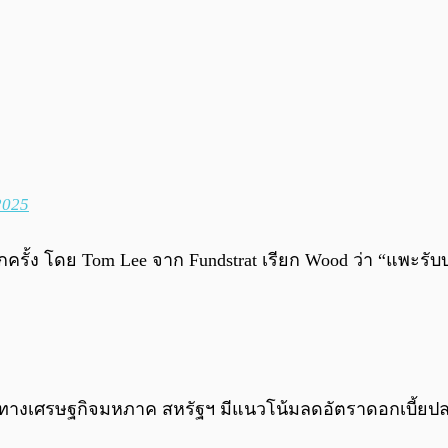
2025
ครั้ง โดย Tom Lee จาก Fundstrat เรียก Wood ว่า “แพะ
ทางเศรษฐกิจมหภาค สหรัฐฯ มีแนวโน้มลดอัตราดอกเบี้ยปลายป