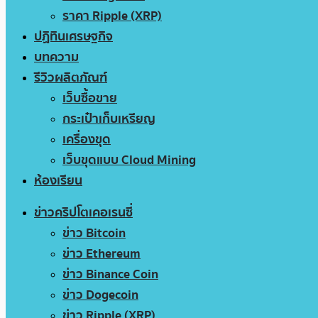
ราคา Ripple (XRP)
ปฏิทินเศรษฐกิจ
บทความ
รีวิวผลิตภัณฑ์
เว็บซื้อขาย
กระเป๋าเก็บเหรียญ
เครื่องขุด
เว็บขุดแบบ Cloud Mining
ห้องเรียน
ข่าวคริปโตเคอเรนซี่
ข่าว Bitcoin
ข่าว Ethereum
ข่าว Binance Coin
ข่าว Dogecoin
ข่าว Ripple (XRP)