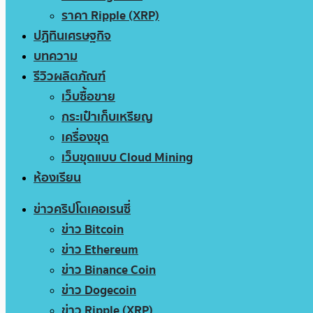
ราคา Ripple (XRP)
ปฏิทินเศรษฐกิจ
บทความ
รีวิวผลิตภัณฑ์
เว็บซื้อขาย
กระเป๋าเก็บเหรียญ
เครื่องขุด
เว็บขุดแบบ Cloud Mining
ห้องเรียน
ข่าวคริปโตเคอเรนซี่
ข่าว Bitcoin
ข่าว Ethereum
ข่าว Binance Coin
ข่าว Dogecoin
ข่าว Ripple (XRP)