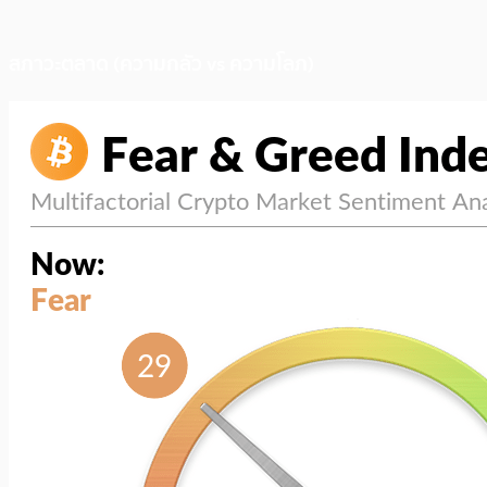
สภาวะตลาด (ความกลัว vs ความโลภ)