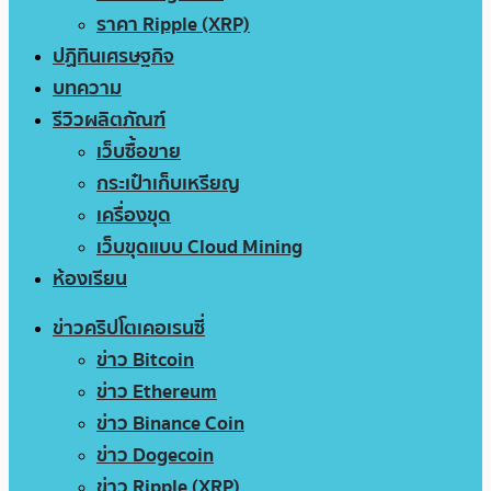
ราคา Ripple (XRP)
ปฏิทินเศรษฐกิจ
บทความ
รีวิวผลิตภัณฑ์
เว็บซื้อขาย
กระเป๋าเก็บเหรียญ
เครื่องขุด
เว็บขุดแบบ Cloud Mining
ห้องเรียน
ข่าวคริปโตเคอเรนซี่
ข่าว Bitcoin
ข่าว Ethereum
ข่าว Binance Coin
ข่าว Dogecoin
ข่าว Ripple (XRP)