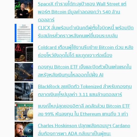
SpaceX ทำรายได้ทะลุเป้าของ Wall Street แต่
พอร์ต Bitcoin มีมูลค่าลดลงกว่า 540 ล้าน
ดอลลาร์
CLICX ลั่นพร้อมดำเนินคดีผู้ตั้งใจบิดหนี้ พร้อมปิด
รับสมัครชั่วคราวหลังคนแห่ยื่นจนระบบล้น
Coldcard เตือนผู้ใช้งานรีบย้าย Bitcoin ด่วน หลัง
ช่องโหว่ยังอุดไม่ได้ และถูกเจาะต่อเนื่อง
กองทุน Bitcoin ETF เจ๊งและปิดตัวเป็นแห่งแรกใน
สหรัฐหลังเงินทุนไหลออกไปฝั่ง AI
BlackRock ลุยเปิดตัว Tokenized สำหรับกองทุน
ตลาดเงินยุโรปมูลค่า 3.11 แสนล้านดอลลาร์
แบงก์ใหญ่สุดของอิตาลี ลดสัดส่วน Bitcoin ETF
ลง 99% หันลงทุน ใน Ethereum แทนถึง 3 เท่า
Charles Hoskinson ปลุกพลังคอมมูฯ Cardano
ลั่นต้องการพา ADA กลับมาเป็นผู้ชนะ