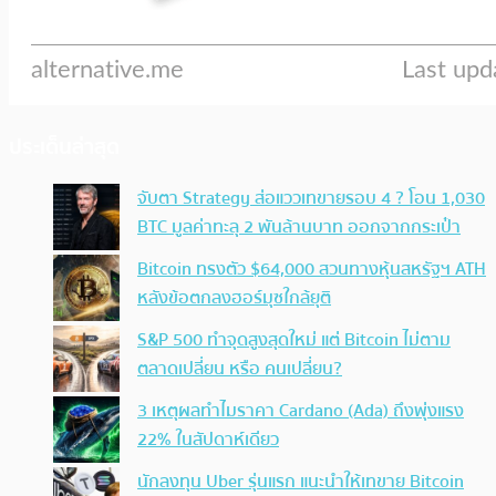
ประเด็นล่าสุด
จับตา Strategy ส่อแววเทขายรอบ 4 ? โอน 1,030
BTC มูลค่าทะลุ 2 พันล้านบาท ออกจากกระเป๋า
Bitcoin ทรงตัว $64,000 สวนทางหุ้นสหรัฐฯ ATH
หลังข้อตกลงฮอร์มุซใกล้ยุติ
S&P 500 ทำจุดสูงสุดใหม่ แต่ Bitcoin ไม่ตาม
ตลาดเปลี่ยน หรือ คนเปลี่ยน?
3 เหตุผลทำไมราคา Cardano (Ada) ถึงพุ่งแรง
22% ในสัปดาห์เดียว
นักลงทุน Uber รุ่นแรก แนะนำให้เทขาย Bitcoin