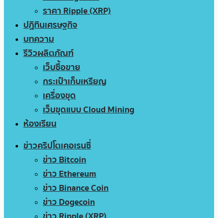
ราคา Ripple (XRP)
ปฏิทินเศรษฐกิจ
บทความ
รีวิวผลิตภัณฑ์
เว็บซื้อขาย
กระเป๋าเก็บเหรียญ
เครื่องขุด
เว็บขุดแบบ Cloud Mining
ห้องเรียน
ข่าวคริปโตเคอเรนซี่
ข่าว Bitcoin
ข่าว Ethereum
ข่าว Binance Coin
ข่าว Dogecoin
ข่าว Ripple (XRP)