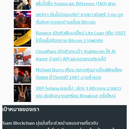
เพื่อไปซื้อ Solana และ Bittensor (TAO) แทน
สหรัฐฯ เริ่มไม่ปลอดภัย? ชายชาวมิสซูรี 3 คน ถูก
ตั้งข้อหาบุกรุกบ้านขโมย Bitcoin
Binance เปิดตัวฟีเจอร์ใหม่ Lite Loan กู้ยืม USDT
ได้โดยไม่ต้องขาย Bitcoin จากพอร์ต
Cloudflare เปิดตัวกระเป๋า Stablecoin ให้ AI
Agent จ่ายค่า API และคอนเทนต์เองได้
Michael Burry เตือน ตลาดหุ้นอาจใกล้พีคเสี่ยง
ดิ่งแรง ย้ำวิกฤตปี 1987 อาจซ้ำรอย
XRP-Solana หลบไป : ส่อง 3 Altcoins ฉายแวว
เด่น ส่งสัญญาณเตรียม Breakout ครั้งใหญ่
เป้าหมายของเรา
Siam Blockchain มุ่งมั่นที่จะช่วยนำเสนอสารเกี่ยวกับ