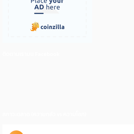
ติดตามเราบน Facebook
สภาวะตลาด (ความกลัว vs ความโลภ)