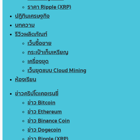
ราคา Ripple (XRP)
ปฏิทินเศรษฐกิจ
บทความ
รีวิวผลิตภัณฑ์
เว็บซื้อขาย
กระเป๋าเก็บเหรียญ
เครื่องขุด
เว็บขุดแบบ Cloud Mining
ห้องเรียน
ข่าวคริปโตเคอเรนซี่
ข่าว Bitcoin
ข่าว Ethereum
ข่าว Binance Coin
ข่าว Dogecoin
ข่าว Ripple (XRP)