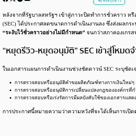
ฟังสรุปข่าว
พร้อมเล่น
หลังจากที่รัฐบาลสหรัฐฯ เข้าสู่ภาวะปิดทำการชั่วคราว ห
(SEC) ได้ประกาศลดขนาดการดำเนินงานลง ซึ่งส่งผลกร
“ระงับไว้ชั่วคราวอย่างไม่มีกำหนด”
จนกว่าสภาคองเกรสจ
“หยุดรีวิว-หยุดอนุมัติ” SEC เข้าสู่โหมดจ
ในเอกสารแผนการดำเนินงานช่วงชัตดาวน์ SEC ระบุชัดเจนว่
การตรวจสอบหรืออนุมัติคำขอผลิตภัณฑ์ทางการเงินใหม่ๆ (ซ
การตรวจสอบหรืออนุมัติการเปลี่ยนแปลงกฎขององค์กรที่ก
การตรวจสอบหรือเร่งรัดการมีผลบังคับใช้ของเอกสารแสดง
การประกาศนี้หมายความว่าความหวังที่จะได้เห็นการเปิดต