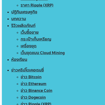
ราคา Ripple (XRP)
ปฏิทินเศรษฐกิจ
บทความ
รีวิวผลิตภัณฑ์
เว็บซื้อขาย
กระเป๋าเก็บเหรียญ
เครื่องขุด
เว็บขุดแบบ Cloud Mining
ห้องเรียน
ข่าวคริปโตเคอเรนซี่
ข่าว Bitcoin
ข่าว Ethereum
ข่าว Binance Coin
ข่าว Dogecoin
ข่าว Ripple (XRP)