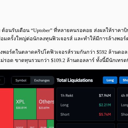
ญ่ ต้อนรับเดือน “Uptober” ที่หลายคนรอคอย ส่งผลให้ราคาบิ
ื่อมครั้งใหญ่ต่อนักลงทุนฟิวเจอรส์ และทำให้มีการล้างพอร์
างพอร์ตในตลาดคริปโตฟิวเจอรส์รวมกันกว่า $592 ล้านดอลลาร์ แบ
็ไม่รอด ขาดทุนรวมกว่า $109.2 ล้านดอลลาร์ ทั้งนี้มีนักเทรด