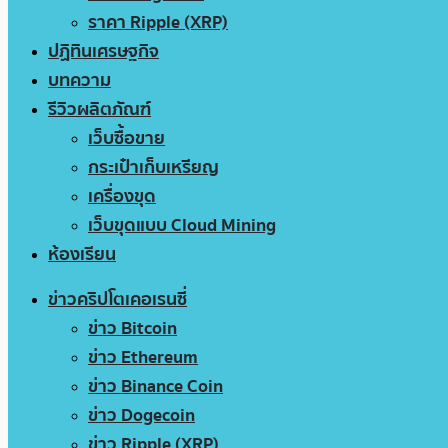
ราคา Ripple (XRP)
ปฏิทินเศรษฐกิจ
บทความ
รีวิวผลิตภัณฑ์
เว็บซื้อขาย
กระเป๋าเก็บเหรียญ
เครื่องขุด
เว็บขุดแบบ Cloud Mining
ห้องเรียน
ข่าวคริปโตเคอเรนซี่
ข่าว Bitcoin
ข่าว Ethereum
ข่าว Binance Coin
ข่าว Dogecoin
ข่าว Ripple (XRP)