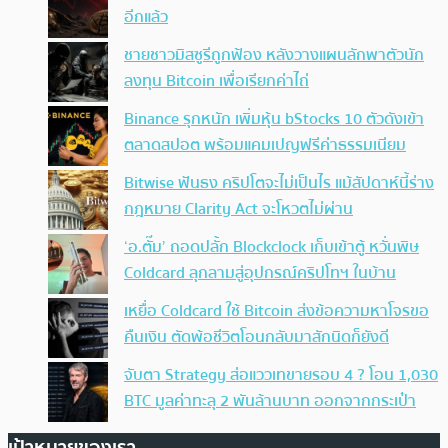
อีกแล้ว
ชายชาวมิสซูรีถูกฟ้อง หลังวางแผนลักพาตัวนัก
ลงทุน Bitcoin เพื่อเรียกค่าไถ่
Binance รุกหนัก เพิ่มหุ้น bStocks 10 ตัวดังเข้า
ตลาดสปอต พร้อมแคมเปญฟรีค่าธรรมเนียม
Bitwise ฟันธง คริปโตจะไม่เป็นไร แม้สัปดาห์นี้ร่าง
กฎหมาย Clarity Act จะโหวตไม่ผ่าน
‘อ.ตั๊ม’ ถอดปลั้ก Blockclock เก็บเข้าตู้ หวั่นพิษ
Coldcard ลุกลามสู่อุปกรณ์คริปโทฯ ในบ้าน
เหยื่อ Coldcard ใช้ Bitcoin ส่งข้อความหาโจรขอ
คืนเงิน ตัดพ้อชีวิตโอนกลับมาสักนิดก็ยังดี
จับตา Strategy ส่อแววเทขายรอบ 4 ? โอน 1,030
BTC มูลค่าทะลุ 2 พันล้านบาท ออกจากกระเป๋า
เป้าหมายของเรา