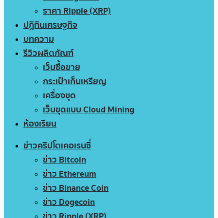
ราคา Ripple (XRP)
ปฏิทินเศรษฐกิจ
บทความ
รีวิวผลิตภัณฑ์
เว็บซื้อขาย
กระเป๋าเก็บเหรียญ
เครื่องขุด
เว็บขุดแบบ Cloud Mining
ห้องเรียน
ข่าวคริปโตเคอเรนซี่
ข่าว Bitcoin
ข่าว Ethereum
ข่าว Binance Coin
ข่าว Dogecoin
ข่าว Ripple (XRP)