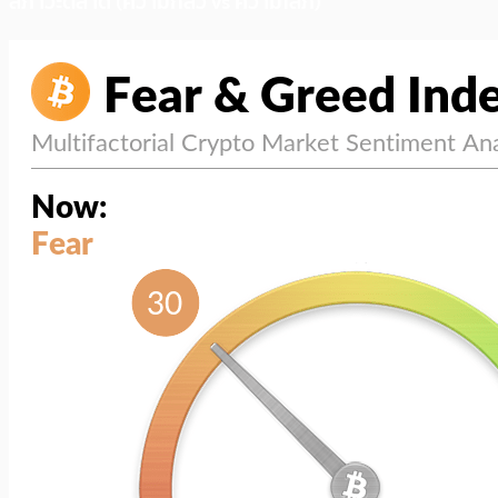
สภาวะตลาด (ความกลัว vs ความโลภ)