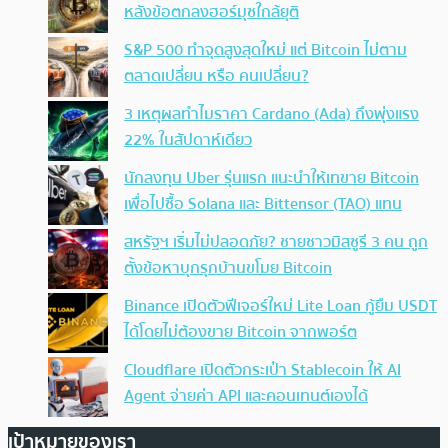
หลังข้อตกลงฮอร์มุซใกล้ยุติ
S&P 500 ทำจุดสูงสุดใหม่ แต่ Bitcoin ไม่ตาม
ตลาดเปลี่ยน หรือ คนเปลี่ยน?
3 เหตุผลทำไมราคา Cardano (Ada) ถึงพุ่งแรง
22% ในสัปดาห์เดียว
นักลงทุน Uber รุ่นแรก แนะนำให้เทขาย Bitcoin
เพื่อไปซื้อ Solana และ Bittensor (TAO) แทน
สหรัฐฯ เริ่มไม่ปลอดภัย? ชายชาวมิสซูรี 3 คน ถูก
ตั้งข้อหาบุกรุกบ้านขโมย Bitcoin
Binance เปิดตัวฟีเจอร์ใหม่ Lite Loan กู้ยืม USDT
ได้โดยไม่ต้องขาย Bitcoin จากพอร์ต
Cloudflare เปิดตัวกระเป๋า Stablecoin ให้ AI
Agent จ่ายค่า API และคอนเทนต์เองได้
เป้าหมายของเรา