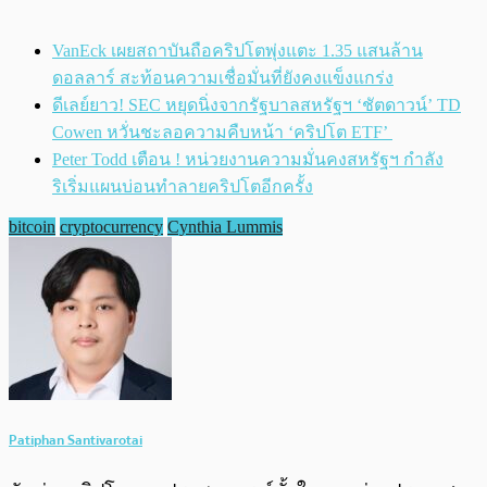
VanEck เผยสถาบันถือคริปโตพุ่งแตะ 1.35 แสนล้าน
ดอลลาร์ สะท้อนความเชื่อมั่นที่ยังคงแข็งแกร่ง
ดีเลย์ยาว! SEC หยุดนิ่งจากรัฐบาลสหรัฐฯ ‘ชัตดาวน์’ TD
Cowen หวั่นชะลอความคืบหน้า ‘คริปโต ETF’
Peter Todd เตือน ! หน่วยงานความมั่นคงสหรัฐฯ กำลัง
ริเริ่มแผนบ่อนทำลายคริปโตอีกครั้ง
bitcoin
cryptocurrency
Cynthia Lummis
Patiphan Santivarotai