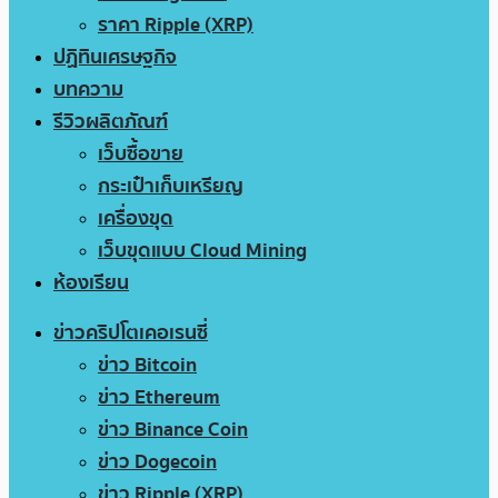
ราคา Ripple (XRP)
ปฏิทินเศรษฐกิจ
บทความ
รีวิวผลิตภัณฑ์
เว็บซื้อขาย
กระเป๋าเก็บเหรียญ
เครื่องขุด
เว็บขุดแบบ Cloud Mining
ห้องเรียน
ข่าวคริปโตเคอเรนซี่
ข่าว Bitcoin
ข่าว Ethereum
ข่าว Binance Coin
ข่าว Dogecoin
ข่าว Ripple (XRP)