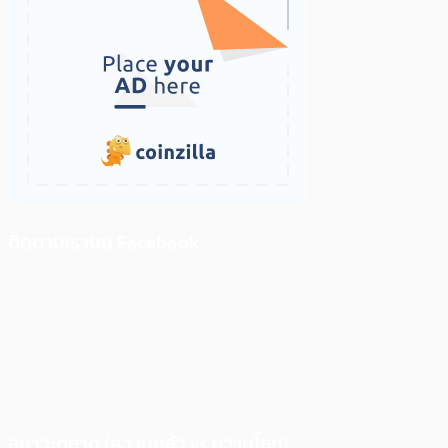
ติดตามเราบน Facebook
สภาวะตลาด (ความกลัว vs ความโลภ)