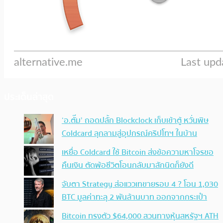
ประเด็นล่าสุด
‘อ.ตั๊ม’ ถอดปลั้ก Blockclock เก็บเข้าตู้ หวั่นพิษ
Coldcard ลุกลามสู่อุปกรณ์คริปโทฯ ในบ้าน
เหยื่อ Coldcard ใช้ Bitcoin ส่งข้อความหาโจรขอ
คืนเงิน ตัดพ้อชีวิตโอนกลับมาสักนิดก็ยังดี
จับตา Strategy ส่อแววเทขายรอบ 4 ? โอน 1,030
BTC มูลค่าทะลุ 2 พันล้านบาท ออกจากกระเป๋า
Bitcoin ทรงตัว $64,000 สวนทางหุ้นสหรัฐฯ ATH