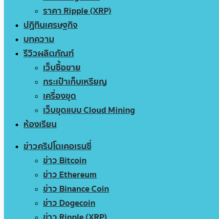
ราคา Ripple (XRP)
ปฏิทินเศรษฐกิจ
บทความ
รีวิวผลิตภัณฑ์
เว็บซื้อขาย
กระเป๋าเก็บเหรียญ
เครื่องขุด
เว็บขุดแบบ Cloud Mining
ห้องเรียน
ข่าวคริปโตเคอเรนซี่
ข่าว Bitcoin
ข่าว Ethereum
ข่าว Binance Coin
ข่าว Dogecoin
ข่าว Ripple (XRP)