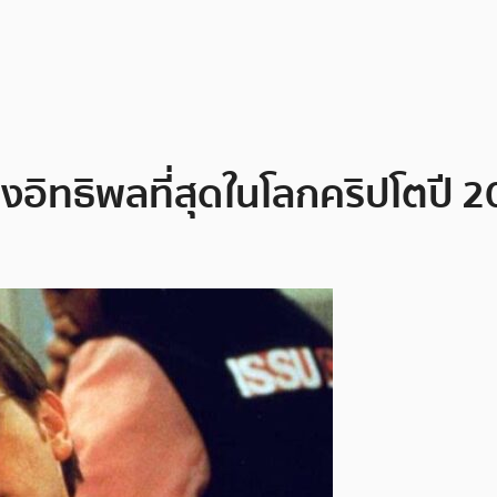
รงอิทธิพลที่สุดในโลกคริปโตปี 