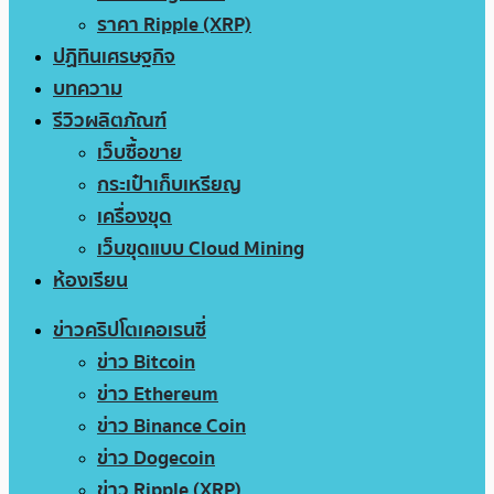
ราคา Ripple (XRP)
ปฏิทินเศรษฐกิจ
บทความ
รีวิวผลิตภัณฑ์
เว็บซื้อขาย
กระเป๋าเก็บเหรียญ
เครื่องขุด
เว็บขุดแบบ Cloud Mining
ห้องเรียน
ข่าวคริปโตเคอเรนซี่
ข่าว Bitcoin
ข่าว Ethereum
ข่าว Binance Coin
ข่าว Dogecoin
ข่าว Ripple (XRP)