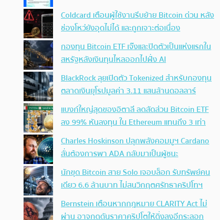
Coldcard เตือนผู้ใช้งานรีบย้าย Bitcoin ด่วน หลัง
ช่องโหว่ยังอุดไม่ได้ และถูกเจาะต่อเนื่อง
กองทุน Bitcoin ETF เจ๊งและปิดตัวเป็นแห่งแรกใน
สหรัฐหลังเงินทุนไหลออกไปฝั่ง AI
BlackRock ลุยเปิดตัว Tokenized สำหรับกองทุน
ตลาดเงินยุโรปมูลค่า 3.11 แสนล้านดอลลาร์
แบงก์ใหญ่สุดของอิตาลี ลดสัดส่วน Bitcoin ETF
ลง 99% หันลงทุน ใน Ethereum แทนถึง 3 เท่า
Charles Hoskinson ปลุกพลังคอมมูฯ Cardano
ลั่นต้องการพา ADA กลับมาเป็นผู้ชนะ
นักขุด Bitcoin สาย Solo เจอบล็อก รับทรัพย์คน
เดียว 6.6 ล้านบาท ไม่สนวิกฤตศรัทธาคริปโทฯ
Bernstein เตือนหากกฎหมาย CLARITY Act ไม่
ผ่าน อาจกดดันราคาคริปโตให้ดิ่งลงอีกระลอก