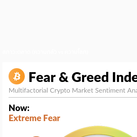
สภาวะตลาด (ความกลัว vs ความโลภ)