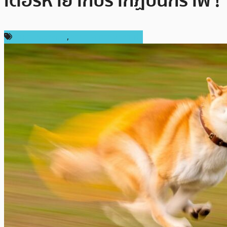
เตอร์หายากปรากฏบนกราฟ !
ราคา Dogecoin
,
ราคาและการวิเคราะห์