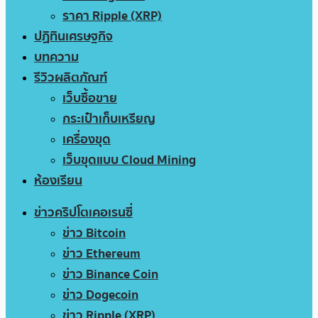
ราคา Ripple (XRP)
ปฏิทินเศรษฐกิจ
บทความ
รีวิวผลิตภัณฑ์
เว็บซื้อขาย
กระเป๋าเก็บเหรียญ
เครื่องขุด
เว็บขุดแบบ Cloud Mining
ห้องเรียน
ข่าวคริปโตเคอเรนซี่
ข่าว Bitcoin
ข่าว Ethereum
ข่าว Binance Coin
ข่าว Dogecoin
ข่าว Ripple (XRP)