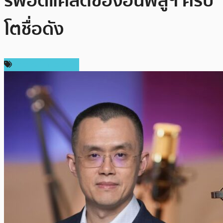
รพอดแคสต์ของอินฟลูฯ คริป
โตชื่อดัง
ข่าวคริปโตเคอเรนซี่