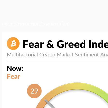
สภาวะตลาด (ความกลัว vs ความโลภ)