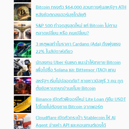
Bitcoin ทรงตัว $64,000 สวนทางหุ้นสหรัฐฯ ATH
หลังข้อตกลงฮอร์มุซใกล้ยุติ
S&P 500 ทำจุดสูงสุดใหม่ แต่ Bitcoin ไม่ตาม
ตลาดเปลี่ยน หรือ คนเปลี่ยน?
3 เหตุผลทำไมราคา Cardano (Ada) ถึงพุ่งแรง
22% ในสัปดาห์เดียว
นักลงทุน Uber รุ่นแรก แนะนำให้เทขาย Bitcoin
เพื่อไปซื้อ Solana และ Bittensor (TAO) แทน
สหรัฐฯ เริ่มไม่ปลอดภัย? ชายชาวมิสซูรี 3 คน ถูก
ตั้งข้อหาบุกรุกบ้านขโมย Bitcoin
Binance เปิดตัวฟีเจอร์ใหม่ Lite Loan กู้ยืม USDT
ได้โดยไม่ต้องขาย Bitcoin จากพอร์ต
Cloudflare เปิดตัวกระเป๋า Stablecoin ให้ AI
Agent จ่ายค่า API และคอนเทนต์เองได้