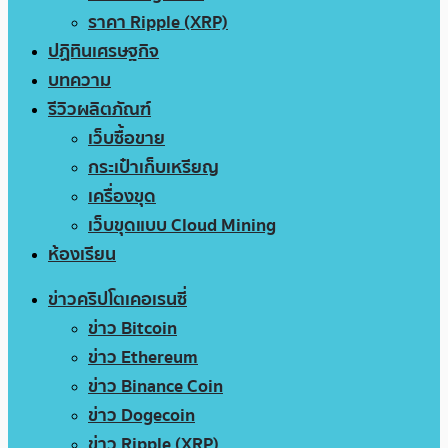
ราคา Ripple (XRP)
ปฏิทินเศรษฐกิจ
บทความ
รีวิวผลิตภัณฑ์
เว็บซื้อขาย
กระเป๋าเก็บเหรียญ
เครื่องขุด
เว็บขุดแบบ Cloud Mining
ห้องเรียน
ข่าวคริปโตเคอเรนซี่
ข่าว Bitcoin
ข่าว Ethereum
ข่าว Binance Coin
ข่าว Dogecoin
ข่าว Ripple (XRP)