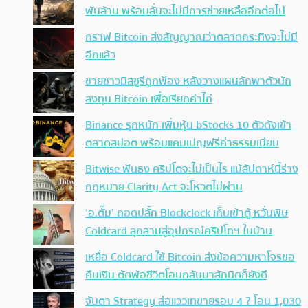
พันล้าน พร้อมลั่นจะไม่มีการช่วยเหลืออีกต่อไป
กราฟ Bitcoin ส่งสัญญาณว่าตลาดกระทิงจะไม่มี
อีกแล้ว
ชายชาวมิสซูรีถูกฟ้อง หลังวางแผนลักพาตัวนัก
ลงทุน Bitcoin เพื่อเรียกค่าไถ่
Binance รุกหนัก เพิ่มหุ้น bStocks 10 ตัวดังเข้า
ตลาดสปอต พร้อมแคมเปญฟรีค่าธรรมเนียม
Bitwise ฟันธง คริปโตจะไม่เป็นไร แม้สัปดาห์นี้ร่าง
กฎหมาย Clarity Act จะโหวตไม่ผ่าน
‘อ.ตั๊ม’ ถอดปลั้ก Blockclock เก็บเข้าตู้ หวั่นพิษ
Coldcard ลุกลามสู่อุปกรณ์คริปโทฯ ในบ้าน
เหยื่อ Coldcard ใช้ Bitcoin ส่งข้อความหาโจรขอ
คืนเงิน ตัดพ้อชีวิตโอนกลับมาสักนิดก็ยังดี
จับตา Strategy ส่อแววเทขายรอบ 4 ? โอน 1,030