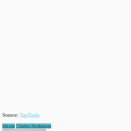
Source:
TapTools
bitcoin
Charles Hoskinson