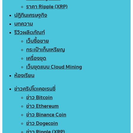
ราคา Ripple (XRP)
ปฏิทินเศรษฐกิจ
บทความ
รีวิวผลิตภัณฑ์
เว็บซื้อขาย
กระเป๋าเก็บเหรียญ
เครื่องขุด
เว็บขุดแบบ Cloud Mining
ห้องเรียน
ข่าวคริปโตเคอเรนซี่
ข่าว Bitcoin
ข่าว Ethereum
ข่าว Binance Coin
ข่าว Dogecoin
ข่าว Ripple (XRP)