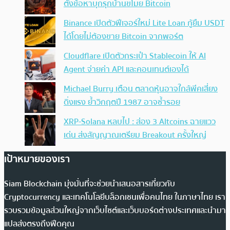
ตั้งข้อหาบุกรุกบ้านขโมย Bitcoin
Binance เปิดตัวฟีเจอร์ใหม่ Lite Loan กู้ยืม USDT
ได้โดยไม่ต้องขาย Bitcoin จากพอร์ต
Cloudflare เปิดตัวกระเป๋า Stablecoin ให้ AI
Agent จ่ายค่า API และคอนเทนต์เองได้
Michael Burry เตือน ตลาดหุ้นอาจใกล้พีคเสี่ยง
ดิ่งแรง ย้ำวิกฤตปี 1987 อาจซ้ำรอย
XRP-Solana หลบไป : ส่อง 3 Altcoins ฉายแวว
เด่น ส่งสัญญาณเตรียม Breakout ครั้งใหญ่
เป้าหมายของเรา
Siam Blockchain มุ่งมั่นที่จะช่วยนำเสนอสารเกี่ยวกับ
Cryptocurrency และเทคโนโลยีบล็อกเชนเพื่อคนไทย ในภาษาไทย เรา
รวบรวมข้อมูลส่วนใหญ่จากเว็บไซต์และเว็บบอร์ดต่างประเทศและนำมา
แปลส่งตรงถึงฟีดคุณ