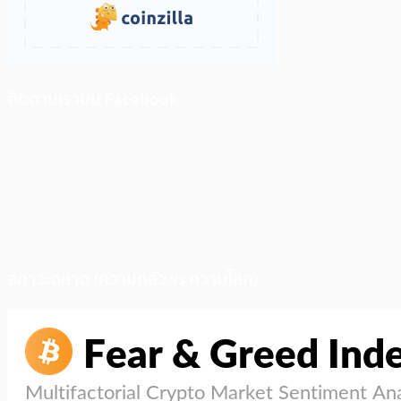
ติดตามเราบน Facebook
สภาวะตลาด (ความกลัว vs ความโลภ)