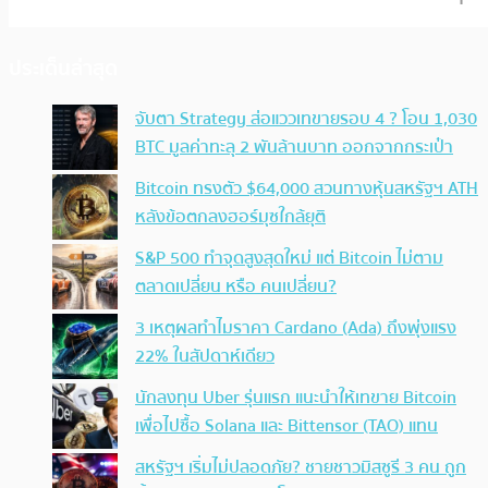
ประเด็นล่าสุด
จับตา Strategy ส่อแววเทขายรอบ 4 ? โอน 1,030
BTC มูลค่าทะลุ 2 พันล้านบาท ออกจากกระเป๋า
Bitcoin ทรงตัว $64,000 สวนทางหุ้นสหรัฐฯ ATH
หลังข้อตกลงฮอร์มุซใกล้ยุติ
S&P 500 ทำจุดสูงสุดใหม่ แต่ Bitcoin ไม่ตาม
ตลาดเปลี่ยน หรือ คนเปลี่ยน?
3 เหตุผลทำไมราคา Cardano (Ada) ถึงพุ่งแรง
22% ในสัปดาห์เดียว
นักลงทุน Uber รุ่นแรก แนะนำให้เทขาย Bitcoin
เพื่อไปซื้อ Solana และ Bittensor (TAO) แทน
สหรัฐฯ เริ่มไม่ปลอดภัย? ชายชาวมิสซูรี 3 คน ถูก