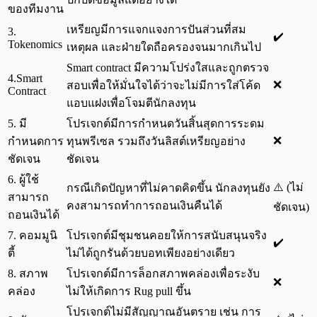
ของทีมงาน
เหรียญมีการแจกแจงการปันส่วนที่สม
3.
✔️
Tokenomics
เหตุผล และฝ่ายใดถือครองจนมากเกินไป
Smart contract มีความโปร่งใสและถูกตรวจ
4.Smart
❌
สอบเพื่อให้มั่นใจได้ว่าจะไม่มีการใส่โค้ด
Contract
แอบแฝงเพื่อโจมตีนักลงทุน
5. มี
โปรเจกต์มีการกำหนดวันสิ้นสุดการระดม
❌
กำหนดการ
ทุนพรีเซล รวมถึงวันลิสต์เหรียญอย่าง
ชัดเจน
ชัดเจน
6. ผู้ใช้
⚠️ (ไม่
กรณีเกิดปัญหาที่ไม่คาดคิดขึ้น นักลงทุนยัง
สามารถ
คงสามารถทำการถอนเงินคืนได้
ชัดเจน)
ถอนเงินได้
7. คอมมูนิ
โปรเจกต์มีชุมชนคอยให้การสนับสนุนจริง
✔️
ตี้
ไม่ได้ถูกรันด้วยบอทเพียงอย่างเดียว
8. สภาพ
โปรเจกต์มีการล็อกสภาพคล่องเพื่อระงับ
❌
คล่อง
ไม่ให้เกิดการ Rug pull ขึ้น
โปรเจกต์ไม่มีสัญญาณอันตราย เช่น การ