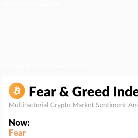
ติดตามเราบน Facebook
สภาวะตลาด (ความกลัว vs ความโลภ)