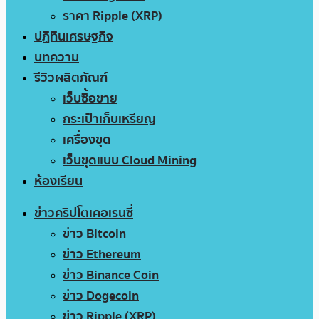
ราคา Ripple (XRP)
ปฏิทินเศรษฐกิจ
บทความ
รีวิวผลิตภัณฑ์
เว็บซื้อขาย
กระเป๋าเก็บเหรียญ
เครื่องขุด
เว็บขุดแบบ Cloud Mining
ห้องเรียน
ข่าวคริปโตเคอเรนซี่
ข่าว Bitcoin
ข่าว Ethereum
ข่าว Binance Coin
ข่าว Dogecoin
ข่าว Ripple (XRP)