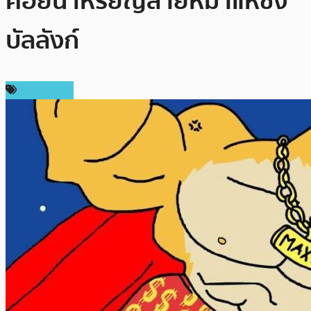
คอยน์ เหรียญสายหมาแห่ชิง
บัลลังก์
สปอนเซอร์