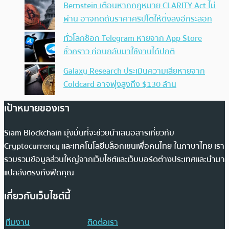
Bernstein เตือนหากกฎหมาย CLARITY Act ไม่
ผ่าน อาจกดดันราคาคริปโตให้ดิ่งลงอีกระลอก
ทั่วโลกช็อก Telegram หายจาก App Store
ชั่วคราว ก่อนกลับมาใช้งานได้ปกติ
Galaxy Research ประเมินความเสียหายจาก
Coldcard อาจพุ่งสูงถึง $130 ล้าน
เป้าหมายของเรา
Siam Blockchain มุ่งมั่นที่จะช่วยนำเสนอสารเกี่ยวกับ
Cryptocurrency และเทคโนโลยีบล็อกเชนเพื่อคนไทย ในภาษาไทย เรา
รวบรวมข้อมูลส่วนใหญ่จากเว็บไซต์และเว็บบอร์ดต่างประเทศและนำมา
แปลส่งตรงถึงฟีดคุณ
เกี่ยวกับเว็บไซต์นี้
ทีมงาน
ติดต่อเรา