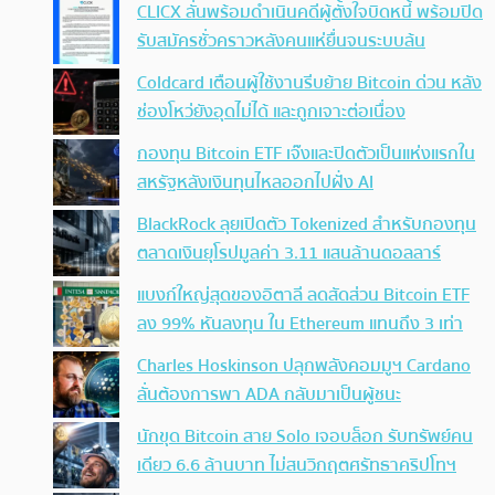
CLICX ลั่นพร้อมดำเนินคดีผู้ตั้งใจบิดหนี้ พร้อมปิด
รับสมัครชั่วคราวหลังคนแห่ยื่นจนระบบล้น
Coldcard เตือนผู้ใช้งานรีบย้าย Bitcoin ด่วน หลัง
ช่องโหว่ยังอุดไม่ได้ และถูกเจาะต่อเนื่อง
กองทุน Bitcoin ETF เจ๊งและปิดตัวเป็นแห่งแรกใน
สหรัฐหลังเงินทุนไหลออกไปฝั่ง AI
BlackRock ลุยเปิดตัว Tokenized สำหรับกองทุน
ตลาดเงินยุโรปมูลค่า 3.11 แสนล้านดอลลาร์
แบงก์ใหญ่สุดของอิตาลี ลดสัดส่วน Bitcoin ETF
ลง 99% หันลงทุน ใน Ethereum แทนถึง 3 เท่า
Charles Hoskinson ปลุกพลังคอมมูฯ Cardano
ลั่นต้องการพา ADA กลับมาเป็นผู้ชนะ
นักขุด Bitcoin สาย Solo เจอบล็อก รับทรัพย์คน
เดียว 6.6 ล้านบาท ไม่สนวิกฤตศรัทธาคริปโทฯ