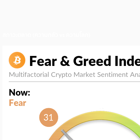
สภาวะตลาด (ความกลัว vs ความโลภ)