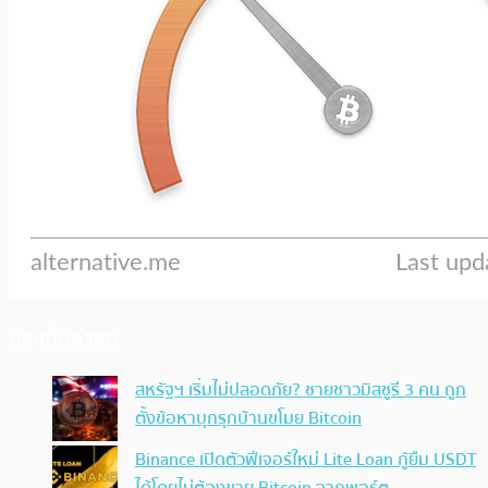
ประเด็นล่าสุด
สหรัฐฯ เริ่มไม่ปลอดภัย? ชายชาวมิสซูรี 3 คน ถูก
ตั้งข้อหาบุกรุกบ้านขโมย Bitcoin
Binance เปิดตัวฟีเจอร์ใหม่ Lite Loan กู้ยืม USDT
ได้โดยไม่ต้องขาย Bitcoin จากพอร์ต