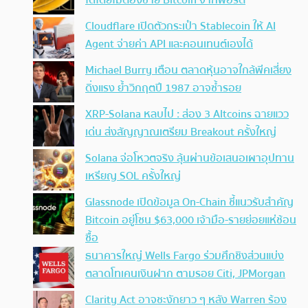
Cloudflare เปิดตัวกระเป๋า Stablecoin ให้ AI
Agent จ่ายค่า API และคอนเทนต์เองได้
Michael Burry เตือน ตลาดหุ้นอาจใกล้พีคเสี่ยง
ดิ่งแรง ย้ำวิกฤตปี 1987 อาจซ้ำรอย
XRP-Solana หลบไป : ส่อง 3 Altcoins ฉายแวว
เด่น ส่งสัญญาณเตรียม Breakout ครั้งใหญ่
Solana จ่อโหวตจริง ลุ้นผ่านข้อเสนอเผาอุปทาน
เหรียญ SOL ครั้งใหญ่
Glassnode เปิดข้อมูล On-Chain ชี้แนวรับสำคัญ
Bitcoin อยู่โซน $63,000 เจ้ามือ-รายย่อยแห่ช้อน
ซื้อ
ธนาคารใหญ่ Wells Fargo ร่วมศึกชิงส่วนแบ่ง
ตลาดโทเคนเงินฝาก ตามรอย Citi, JPMorgan
Clarity Act อาจชะงักยาว ๆ หลัง Warren ร้อง