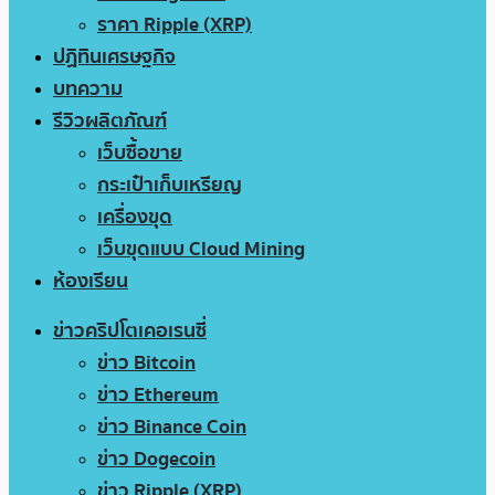
ราคา Ripple (XRP)
ปฏิทินเศรษฐกิจ
บทความ
รีวิวผลิตภัณฑ์
เว็บซื้อขาย
กระเป๋าเก็บเหรียญ
เครื่องขุด
เว็บขุดแบบ Cloud Mining
ห้องเรียน
ข่าวคริปโตเคอเรนซี่
ข่าว Bitcoin
ข่าว Ethereum
ข่าว Binance Coin
ข่าว Dogecoin
ข่าว Ripple (XRP)