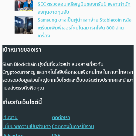
SEC ตรวจสอบเหรียญมีมของทรัมป์ เพราะทำนัก
ลงทุนขาดทุนยับ
Samsung อาจเป็นผู้นำแจกจ่าย Stablecoin หลัง
เตรียมเพิ่มฟีเจอร์ใหม่ในสมาร์ทโฟน 800 ล้าน
เครื่อง
เป้าหมายของเรา
Siam Blockchain มุ่งมั่นที่จะช่วยนำเสนอสารเกี่ยวกับ
Cryptocurrency และเทคโนโลยีบล็อกเชนเพื่อคนไทย ในภาษาไทย เรา
รวบรวมข้อมูลส่วนใหญ่จากเว็บไซต์และเว็บบอร์ดต่างประเทศและนำมา
แปลส่งตรงถึงฟีดคุณ
เกี่ยวกับเว็บไซต์นี้
ทีมงาน
ติดต่อเรา
นโยบายความเป็นส่วนตัว
ข้อตกลงในการใช้งาน
Advertise
RSS