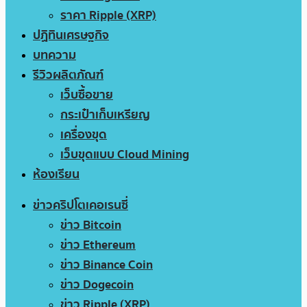
ราคา Ripple (XRP)
ปฏิทินเศรษฐกิจ
บทความ
รีวิวผลิตภัณฑ์
เว็บซื้อขาย
กระเป๋าเก็บเหรียญ
เครื่องขุด
เว็บขุดแบบ Cloud Mining
ห้องเรียน
ข่าวคริปโตเคอเรนซี่
ข่าว Bitcoin
ข่าว Ethereum
ข่าว Binance Coin
ข่าว Dogecoin
ข่าว Ripple (XRP)