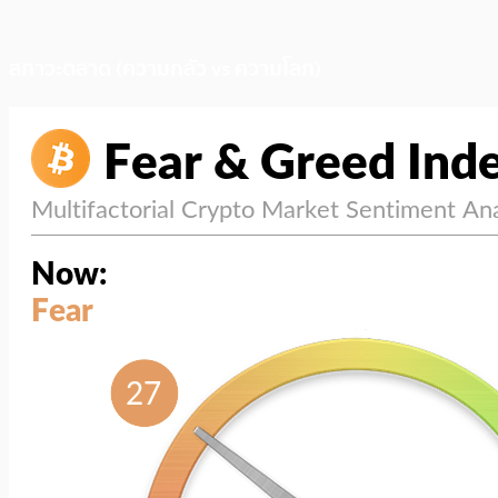
สภาวะตลาด (ความกลัว vs ความโลภ)