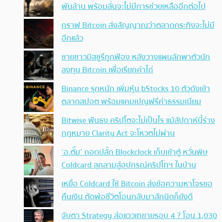
พันล้าน พร้อมลั่นจะไม่มีการช่วยเหลืออีกต่อไป
กราฟ Bitcoin ส่งสัญญาณว่าตลาดกระทิงจะไม่มี
อีกแล้ว
ชายชาวมิสซูรีถูกฟ้อง หลังวางแผนลักพาตัวนัก
ลงทุน Bitcoin เพื่อเรียกค่าไถ่
Binance รุกหนัก เพิ่มหุ้น bStocks 10 ตัวดังเข้า
ตลาดสปอต พร้อมแคมเปญฟรีค่าธรรมเนียม
Bitwise ฟันธง คริปโตจะไม่เป็นไร แม้สัปดาห์นี้ร่าง
กฎหมาย Clarity Act จะโหวตไม่ผ่าน
‘อ.ตั๊ม’ ถอดปลั้ก Blockclock เก็บเข้าตู้ หวั่นพิษ
Coldcard ลุกลามสู่อุปกรณ์คริปโทฯ ในบ้าน
เหยื่อ Coldcard ใช้ Bitcoin ส่งข้อความหาโจรขอ
คืนเงิน ตัดพ้อชีวิตโอนกลับมาสักนิดก็ยังดี
จับตา Strategy ส่อแววเทขายรอบ 4 ? โอน 1,030