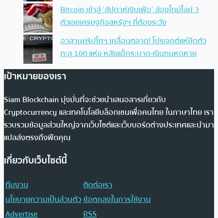
Bitcoin เข้าสู่ ‘สัปดาห์เงินเฟ้อ’ ส่องไทม์ไลน์ 3
ตัวเลขเศรษฐกิจสหรัฐฯ ที่ต้องระวัง
อวสานคริปโทฯ เกลื่อนตลาด! โปรเจกต์แห่ปิดตัว
ทะลุ 100 แห่ง หลังแฮ็กระบาด-เงินทุนหดหาย
เป้าหมายของเรา
Siam Blockchain มุ่งมั่นที่จะช่วยนำเสนอสารเกี่ยวกับ
Cryptocurrency และเทคโนโลยีบล็อกเชนเพื่อคนไทย ในภาษาไทย เรา
รวบรวมข้อมูลส่วนใหญ่จากเว็บไซต์และเว็บบอร์ดต่างประเทศและนำมา
แปลส่งตรงถึงฟีดคุณ
เกี่ยวกับเว็บไซต์นี้
ทีมงาน
ติดต่อเรา
นโยบายความเป็นส่วนตัว
ข้อตกลงในการใช้งาน
Advertise
RSS