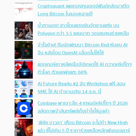
Cryptoquant เผยกองทุนเฮดจ์ฟันด์กลับมาเปิด
Long Bitcoin ในรอบหลายปี
น้ำตานอง! สาวโดนแฮกเงินจัดงานแต่ง บน
Polygon กว่า 3.5 แสนบาท วอนชุมชนช่วยเหลือ
จำใจย้าย! ทีมนักพัฒนา Bitcoin Red หันซบ AI
จีน หลังโดน OpenAI บล็อกไม่ให้ใช้
แฮกเกอร์เกาหลีเหนืออัปเกรดใช้ AI กวาดคริปโทฯ
ทั่วโลก ตัวเลขพุ่งแตะ 66%
AI Future Ready #2 จัด Workshop ฟรี สอน
SME ใช้ AI ทำงานจริง 14 ส.ค. นี้
Coinbase พาเจาะลึก 4 เทรนด์คริปโทฯ ปี 2026
สลัดภาพจำสินทรัพย์เก็งกำไรไร้มูลค่า
‘พิชัย จาวลา’ เตือน Bitcoin จะไม่ทำ New High
แล้ว ชี้ไม่เกิน 5 ปี ราคาร่วงเหลือหลักพันดอลลาร์