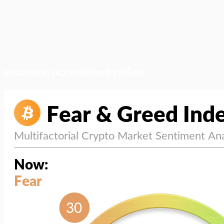
สภาวะตลาด (ความกลัว vs ความโลภ)