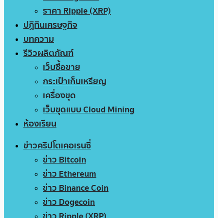
ราคา Ripple (XRP)
ปฏิทินเศรษฐกิจ
บทความ
รีวิวผลิตภัณฑ์
เว็บซื้อขาย
กระเป๋าเก็บเหรียญ
เครื่องขุด
เว็บขุดแบบ Cloud Mining
ห้องเรียน
ข่าวคริปโตเคอเรนซี่
ข่าว Bitcoin
ข่าว Ethereum
ข่าว Binance Coin
ข่าว Dogecoin
ข่าว Ripple (XRP)