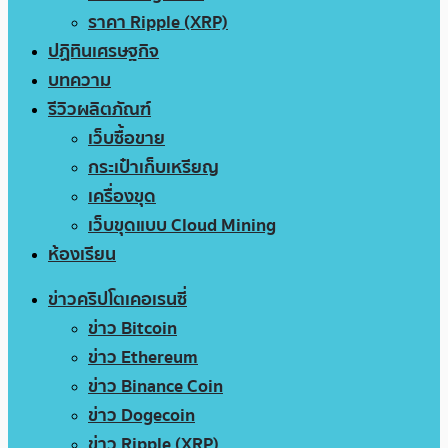
ราคา Ripple (XRP)
ปฏิทินเศรษฐกิจ
บทความ
รีวิวผลิตภัณฑ์
เว็บซื้อขาย
กระเป๋าเก็บเหรียญ
เครื่องขุด
เว็บขุดแบบ Cloud Mining
ห้องเรียน
ข่าวคริปโตเคอเรนซี่
ข่าว Bitcoin
ข่าว Ethereum
ข่าว Binance Coin
ข่าว Dogecoin
ข่าว Ripple (XRP)