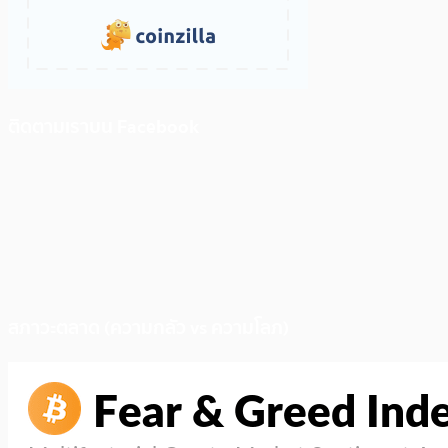
ติดตามเราบน Facebook
สภาวะตลาด (ความกลัว vs ความโลภ)