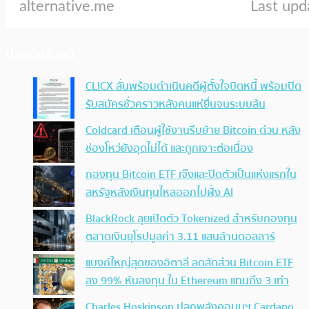
ประเด็นล่าสุด
CLICX ลั่นพร้อมดำเนินคดีผู้ตั้งใจบิดหนี้ พร้อมปิด
รับสมัครชั่วคราวหลังคนแห่ยื่นจนระบบล้น
Coldcard เตือนผู้ใช้งานรีบย้าย Bitcoin ด่วน หลัง
ช่องโหว่ยังอุดไม่ได้ และถูกเจาะต่อเนื่อง
กองทุน Bitcoin ETF เจ๊งและปิดตัวเป็นแห่งแรกใน
สหรัฐหลังเงินทุนไหลออกไปฝั่ง AI
BlackRock ลุยเปิดตัว Tokenized สำหรับกองทุน
ตลาดเงินยุโรปมูลค่า 3.11 แสนล้านดอลลาร์
แบงก์ใหญ่สุดของอิตาลี ลดสัดส่วน Bitcoin ETF
ลง 99% หันลงทุน ใน Ethereum แทนถึง 3 เท่า
Charles Hoskinson ปลุกพลังคอมมูฯ Cardano