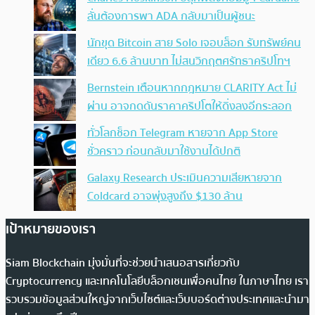
ลั่นต้องการพา ADA กลับมาเป็นผู้ชนะ
นักขุด Bitcoin สาย Solo เจอบล็อก รับทรัพย์คน
เดียว 6.6 ล้านบาท ไม่สนวิกฤตศรัทธาคริปโทฯ
Bernstein เตือนหากกฎหมาย CLARITY Act ไม่
ผ่าน อาจกดดันราคาคริปโตให้ดิ่งลงอีกระลอก
ทั่วโลกช็อก Telegram หายจาก App Store
ชั่วคราว ก่อนกลับมาใช้งานได้ปกติ
Galaxy Research ประเมินความเสียหายจาก
Coldcard อาจพุ่งสูงถึง $130 ล้าน
เป้าหมายของเรา
Siam Blockchain มุ่งมั่นที่จะช่วยนำเสนอสารเกี่ยวกับ
Cryptocurrency และเทคโนโลยีบล็อกเชนเพื่อคนไทย ในภาษาไทย เรา
รวบรวมข้อมูลส่วนใหญ่จากเว็บไซต์และเว็บบอร์ดต่างประเทศและนำมา