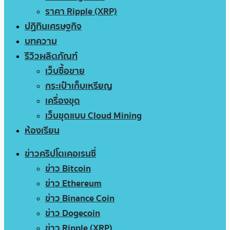
ราคา Ripple (XRP)
ปฏิทินเศรษฐกิจ
บทความ
รีวิวผลิตภัณฑ์
เว็บซื้อขาย
กระเป๋าเก็บเหรียญ
เครื่องขุด
เว็บขุดแบบ Cloud Mining
ห้องเรียน
ข่าวคริปโตเคอเรนซี่
ข่าว Bitcoin
ข่าว Ethereum
ข่าว Binance Coin
ข่าว Dogecoin
ข่าว Ripple (XRP)