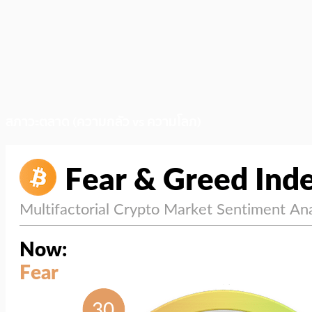
สภาวะตลาด (ความกลัว vs ความโลภ)