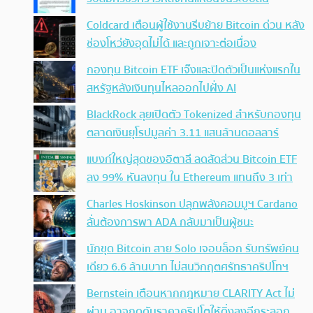
Coldcard เตือนผู้ใช้งานรีบย้าย Bitcoin ด่วน หลัง
ช่องโหว่ยังอุดไม่ได้ และถูกเจาะต่อเนื่อง
กองทุน Bitcoin ETF เจ๊งและปิดตัวเป็นแห่งแรกใน
สหรัฐหลังเงินทุนไหลออกไปฝั่ง AI
BlackRock ลุยเปิดตัว Tokenized สำหรับกองทุน
ตลาดเงินยุโรปมูลค่า 3.11 แสนล้านดอลลาร์
แบงก์ใหญ่สุดของอิตาลี ลดสัดส่วน Bitcoin ETF
ลง 99% หันลงทุน ใน Ethereum แทนถึง 3 เท่า
Charles Hoskinson ปลุกพลังคอมมูฯ Cardano
ลั่นต้องการพา ADA กลับมาเป็นผู้ชนะ
นักขุด Bitcoin สาย Solo เจอบล็อก รับทรัพย์คน
เดียว 6.6 ล้านบาท ไม่สนวิกฤตศรัทธาคริปโทฯ
Bernstein เตือนหากกฎหมาย CLARITY Act ไม่
ผ่าน อาจกดดันราคาคริปโตให้ดิ่งลงอีกระลอก