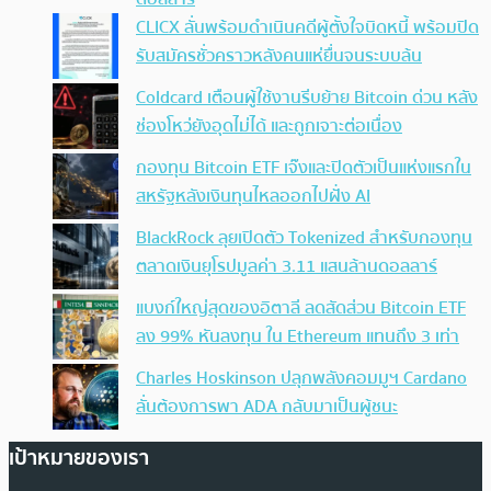
CLICX ลั่นพร้อมดำเนินคดีผู้ตั้งใจบิดหนี้ พร้อมปิด
รับสมัครชั่วคราวหลังคนแห่ยื่นจนระบบล้น
Coldcard เตือนผู้ใช้งานรีบย้าย Bitcoin ด่วน หลัง
ช่องโหว่ยังอุดไม่ได้ และถูกเจาะต่อเนื่อง
กองทุน Bitcoin ETF เจ๊งและปิดตัวเป็นแห่งแรกใน
สหรัฐหลังเงินทุนไหลออกไปฝั่ง AI
BlackRock ลุยเปิดตัว Tokenized สำหรับกองทุน
ตลาดเงินยุโรปมูลค่า 3.11 แสนล้านดอลลาร์
แบงก์ใหญ่สุดของอิตาลี ลดสัดส่วน Bitcoin ETF
ลง 99% หันลงทุน ใน Ethereum แทนถึง 3 เท่า
Charles Hoskinson ปลุกพลังคอมมูฯ Cardano
ลั่นต้องการพา ADA กลับมาเป็นผู้ชนะ
เป้าหมายของเรา