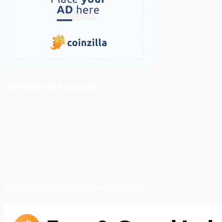
ติดตามเราบน Facebook
สภาวะตลาด (ความกลัว vs ความโลภ)