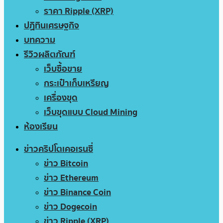
ราคา Ripple (XRP)
ปฏิทินเศรษฐกิจ
บทความ
รีวิวผลิตภัณฑ์
เว็บซื้อขาย
กระเป๋าเก็บเหรียญ
เครื่องขุด
เว็บขุดแบบ Cloud Mining
ห้องเรียน
ข่าวคริปโตเคอเรนซี่
ข่าว Bitcoin
ข่าว Ethereum
ข่าว Binance Coin
ข่าว Dogecoin
ข่าว Ripple (XRP)