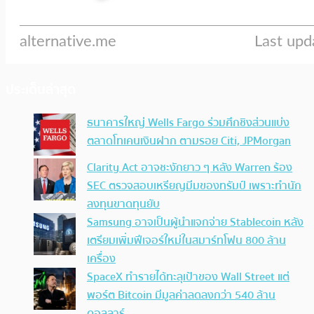
ประเด็นล่าสุด
ธนาคารใหญ่ Wells Fargo ร่วมศึกชิงส่วนแบ่ง
ตลาดโทเคนเงินฝาก ตามรอย Citi, JPMorgan
Clarity Act อาจชะงักยาว ๆ หลัง Warren ร้อง
SEC ตรวจสอบเหรียญมีมของทรัมป์ เพราะทำนัก
ลงทุนขาดทุนยับ
Samsung อาจเป็นผู้นำแจกจ่าย Stablecoin หลัง
เตรียมเพิ่มฟีเจอร์ใหม่ในสมาร์ทโฟน 800 ล้าน
เครื่อง
SpaceX ทำรายได้ทะลุเป้าของ Wall Street แต่
พอร์ต Bitcoin มีมูลค่าลดลงกว่า 540 ล้าน
ดอลลาร์