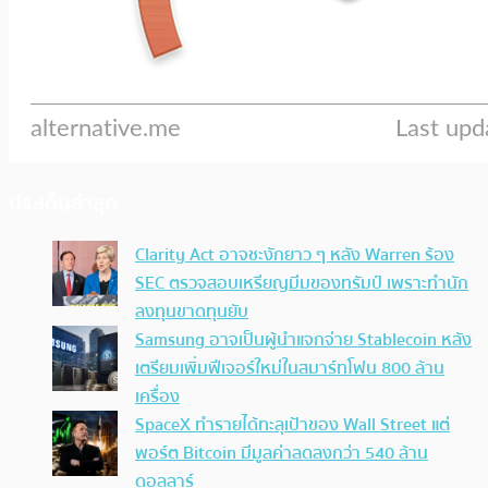
ประเด็นล่าสุด
Clarity Act อาจชะงักยาว ๆ หลัง Warren ร้อง
SEC ตรวจสอบเหรียญมีมของทรัมป์ เพราะทำนัก
ลงทุนขาดทุนยับ
Samsung อาจเป็นผู้นำแจกจ่าย Stablecoin หลัง
เตรียมเพิ่มฟีเจอร์ใหม่ในสมาร์ทโฟน 800 ล้าน
เครื่อง
SpaceX ทำรายได้ทะลุเป้าของ Wall Street แต่
พอร์ต Bitcoin มีมูลค่าลดลงกว่า 540 ล้าน
ดอลลาร์