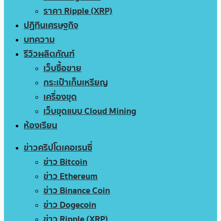
ราคา Ripple (XRP)
ปฏิทินเศรษฐกิจ
บทความ
รีวิวผลิตภัณฑ์
เว็บซื้อขาย
กระเป๋าเก็บเหรียญ
เครื่องขุด
เว็บขุดแบบ Cloud Mining
ห้องเรียน
ข่าวคริปโตเคอเรนซี่
ข่าว Bitcoin
ข่าว Ethereum
ข่าว Binance Coin
ข่าว Dogecoin
ข่าว Ripple (XRP)