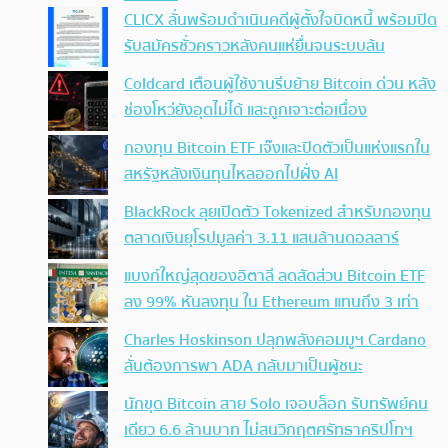
CLICX ลั่นพร้อมดำเนินคดีผู้ตั้งใจบิดหนี้ พร้อมปิด
รับสมัครชั่วคราวหลังคนแห่ยื่นจนระบบล้น
Coldcard เตือนผู้ใช้งานรีบย้าย Bitcoin ด่วน หลัง
ช่องโหว่ยังอุดไม่ได้ และถูกเจาะต่อเนื่อง
กองทุน Bitcoin ETF เจ๊งและปิดตัวเป็นแห่งแรกใน
สหรัฐหลังเงินทุนไหลออกไปฝั่ง AI
BlackRock ลุยเปิดตัว Tokenized สำหรับกองทุน
ตลาดเงินยุโรปมูลค่า 3.11 แสนล้านดอลลาร์
แบงก์ใหญ่สุดของอิตาลี ลดสัดส่วน Bitcoin ETF
ลง 99% หันลงทุน ใน Ethereum แทนถึง 3 เท่า
Charles Hoskinson ปลุกพลังคอมมูฯ Cardano
ลั่นต้องการพา ADA กลับมาเป็นผู้ชนะ
นักขุด Bitcoin สาย Solo เจอบล็อก รับทรัพย์คน
เดียว 6.6 ล้านบาท ไม่สนวิกฤตศรัทธาคริปโทฯ