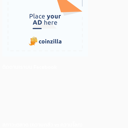
ติดตามเราบน Facebook
สภาวะตลาด (ความกลัว vs ความโลภ)