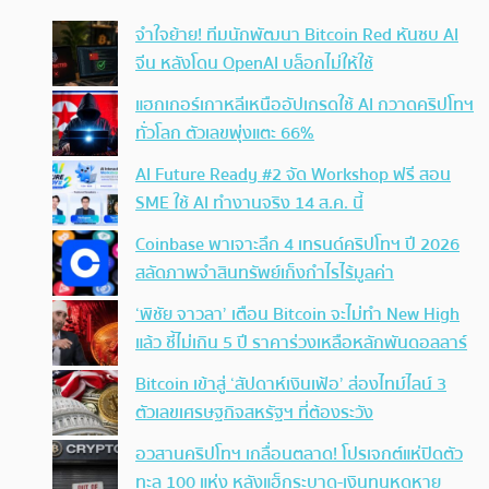
จำใจย้าย! ทีมนักพัฒนา Bitcoin Red หันซบ AI
จีน หลังโดน OpenAI บล็อกไม่ให้ใช้
แฮกเกอร์เกาหลีเหนืออัปเกรดใช้ AI กวาดคริปโทฯ
ทั่วโลก ตัวเลขพุ่งแตะ 66%
AI Future Ready #2 จัด Workshop ฟรี สอน
SME ใช้ AI ทำงานจริง 14 ส.ค. นี้
Coinbase พาเจาะลึก 4 เทรนด์คริปโทฯ ปี 2026
สลัดภาพจำสินทรัพย์เก็งกำไรไร้มูลค่า
‘พิชัย จาวลา’ เตือน Bitcoin จะไม่ทำ New High
แล้ว ชี้ไม่เกิน 5 ปี ราคาร่วงเหลือหลักพันดอลลาร์
Bitcoin เข้าสู่ ‘สัปดาห์เงินเฟ้อ’ ส่องไทม์ไลน์ 3
ตัวเลขเศรษฐกิจสหรัฐฯ ที่ต้องระวัง
อวสานคริปโทฯ เกลื่อนตลาด! โปรเจกต์แห่ปิดตัว
ทะลุ 100 แห่ง หลังแฮ็กระบาด-เงินทุนหดหาย