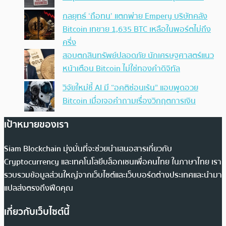
กลยุทธ์ ‘ถือทน’ แตกพ่าย Empery บริษัทคลัง
Bitcoin เทขาย 1,635 BTC เหลือในพอร์ตไม่ถึง
ครึ่ง
สอบตกสินทรัพย์ปลอดภัย นักเศรษฐศาสตร์แนว
หน้าเตือน Bitcoin ไม่ใช่ทองคำดิจิทัล
วิจัยใหม่ชี้ AI มี “อคติซ่อนเร้น” แอบพูดอวย
Bitcoin เมื่อเจอคำถามเรื่องวิกฤตการเงิน
เป้าหมายของเรา
Siam Blockchain มุ่งมั่นที่จะช่วยนำเสนอสารเกี่ยวกับ
Cryptocurrency และเทคโนโลยีบล็อกเชนเพื่อคนไทย ในภาษาไทย เรา
รวบรวมข้อมูลส่วนใหญ่จากเว็บไซต์และเว็บบอร์ดต่างประเทศและนำมา
แปลส่งตรงถึงฟีดคุณ
เกี่ยวกับเว็บไซต์นี้