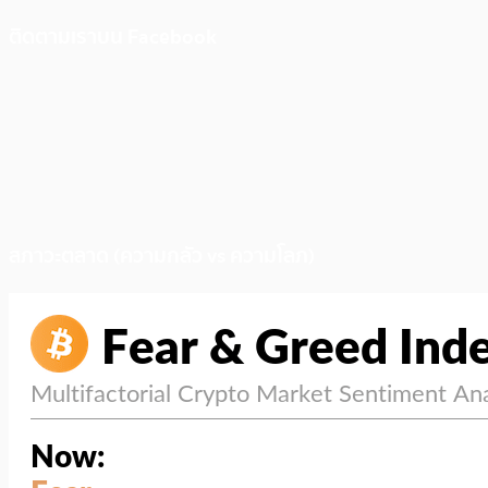
ติดตามเราบน Facebook
สภาวะตลาด (ความกลัว vs ความโลภ)