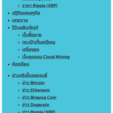
ราคา Ripple (XRP)
ปฏิทินเศรษฐกิจ
บทความ
รีวิวผลิตภัณฑ์
เว็บซื้อขาย
กระเป๋าเก็บเหรียญ
เครื่องขุด
เว็บขุดแบบ Cloud Mining
ห้องเรียน
ข่าวคริปโตเคอเรนซี่
ข่าว Bitcoin
ข่าว Ethereum
ข่าว Binance Coin
ข่าว Dogecoin
ข่าว Ripple (XRP)