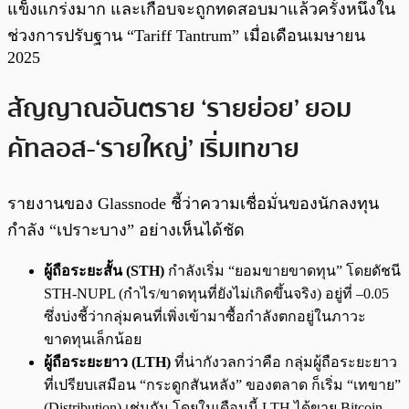
แข็งแกร่งมาก และเกือบจะถูกทดสอบมาแล้วครั้งหนึ่งใน
ช่วงการปรับฐาน “Tariff Tantrum” เมื่อเดือนเมษายน
2025
สัญญาณอันตราย ‘รายย่อย’ ยอม
คัทลอส-‘รายใหญ่’ เริ่มเทขาย
รายงานของ Glassnode ชี้ว่าความเชื่อมั่นของนักลงทุน
กำลัง “เปราะบาง” อย่างเห็นได้ชัด
ผู้ถือระยะสั้น (STH)
กำลังเริ่ม “ยอมขายขาดทุน” โดยดัชนี
STH-NUPL (กำไร/ขาดทุนที่ยังไม่เกิดขึ้นจริง) อยู่ที่ –0.05
ซึ่งบ่งชี้ว่ากลุ่มคนที่เพิ่งเข้ามาซื้อกำลังตกอยู่ในภาวะ
ขาดทุนเล็กน้อย
ผู้ถือระยะยาว (LTH)
ที่น่ากังวลกว่าคือ กลุ่มผู้ถือระยะยาว
ที่เปรียบเสมือน “กระดูกสันหลัง” ของตลาด ก็เริ่ม “เทขาย”
(Distribution) เช่นกัน โดยในเดือนนี้ LTH ได้ขาย Bitcoin