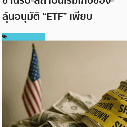
ขานรับ-สถาบันเริ่มเก็บของ-
ลุ้นอนุมัติ “ETF” เพียบ
กฎหมายและรัฐบาล