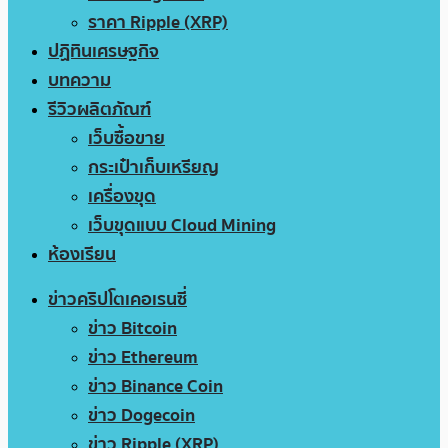
ราคา Ripple (XRP)
ปฏิทินเศรษฐกิจ
บทความ
รีวิวผลิตภัณฑ์
เว็บซื้อขาย
กระเป๋าเก็บเหรียญ
เครื่องขุด
เว็บขุดแบบ Cloud Mining
ห้องเรียน
ข่าวคริปโตเคอเรนซี่
ข่าว Bitcoin
ข่าว Ethereum
ข่าว Binance Coin
ข่าว Dogecoin
ข่าว Ripple (XRP)