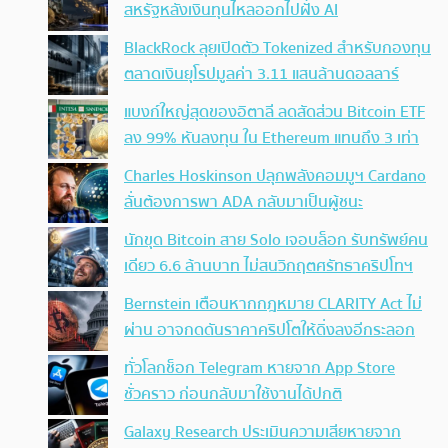
สหรัฐหลังเงินทุนไหลออกไปฝั่ง AI
BlackRock ลุยเปิดตัว Tokenized สำหรับกองทุน
ตลาดเงินยุโรปมูลค่า 3.11 แสนล้านดอลลาร์
แบงก์ใหญ่สุดของอิตาลี ลดสัดส่วน Bitcoin ETF
ลง 99% หันลงทุน ใน Ethereum แทนถึง 3 เท่า
Charles Hoskinson ปลุกพลังคอมมูฯ Cardano
ลั่นต้องการพา ADA กลับมาเป็นผู้ชนะ
นักขุด Bitcoin สาย Solo เจอบล็อก รับทรัพย์คน
เดียว 6.6 ล้านบาท ไม่สนวิกฤตศรัทธาคริปโทฯ
Bernstein เตือนหากกฎหมาย CLARITY Act ไม่
ผ่าน อาจกดดันราคาคริปโตให้ดิ่งลงอีกระลอก
ทั่วโลกช็อก Telegram หายจาก App Store
ชั่วคราว ก่อนกลับมาใช้งานได้ปกติ
Galaxy Research ประเมินความเสียหายจาก