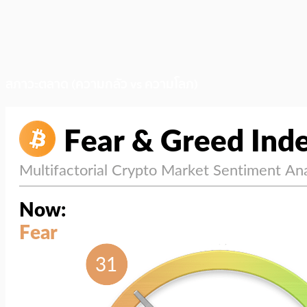
สภาวะตลาด (ความกลัว vs ความโลภ)