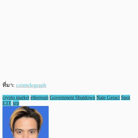
ที่มา:
cointelegraph
crypto market
ethereum
Government Shutdown
Nate Geraci
Spot
ETF
xrp