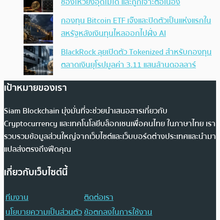
ช่องโหว่ยังอุดไม่ได้ และถูกเจาะต่อเนื่อง
กองทุน Bitcoin ETF เจ๊งและปิดตัวเป็นแห่งแรกใน
สหรัฐหลังเงินทุนไหลออกไปฝั่ง AI
BlackRock ลุยเปิดตัว Tokenized สำหรับกองทุน
ตลาดเงินยุโรปมูลค่า 3.11 แสนล้านดอลลาร์
เป้าหมายของเรา
Siam Blockchain มุ่งมั่นที่จะช่วยนำเสนอสารเกี่ยวกับ
Cryptocurrency และเทคโนโลยีบล็อกเชนเพื่อคนไทย ในภาษาไทย เรา
รวบรวมข้อมูลส่วนใหญ่จากเว็บไซต์และเว็บบอร์ดต่างประเทศและนำมา
แปลส่งตรงถึงฟีดคุณ
เกี่ยวกับเว็บไซต์นี้
ทีมงาน
ติดต่อเรา
นโยบายความเป็นส่วนตัว
ข้อตกลงในการใช้งาน