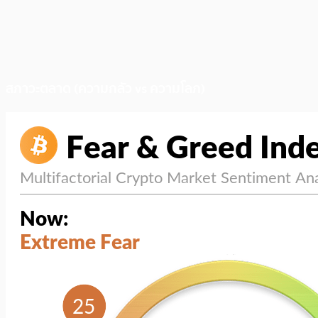
สภาวะตลาด (ความกลัว vs ความโลภ)