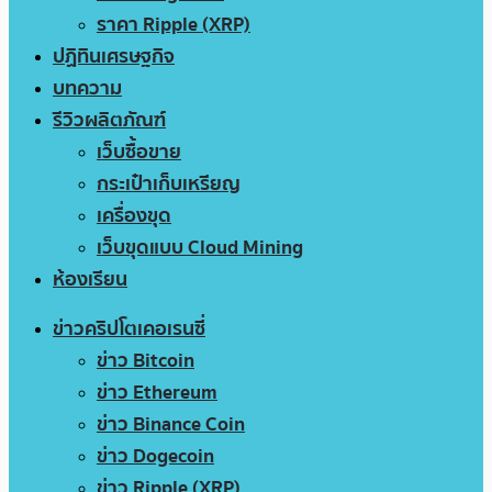
ราคา Ripple (XRP)
ปฏิทินเศรษฐกิจ
บทความ
รีวิวผลิตภัณฑ์
เว็บซื้อขาย
กระเป๋าเก็บเหรียญ
เครื่องขุด
เว็บขุดแบบ Cloud Mining
ห้องเรียน
ข่าวคริปโตเคอเรนซี่
ข่าว Bitcoin
ข่าว Ethereum
ข่าว Binance Coin
ข่าว Dogecoin
ข่าว Ripple (XRP)