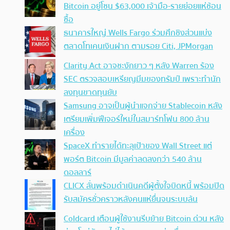
Bitcoin อยู่โซน $63,000 เจ้ามือ-รายย่อยแห่ช้อน
ซื้อ
ธนาคารใหญ่ Wells Fargo ร่วมศึกชิงส่วนแบ่ง
ตลาดโทเคนเงินฝาก ตามรอย Citi, JPMorgan
Clarity Act อาจชะงักยาว ๆ หลัง Warren ร้อง
SEC ตรวจสอบเหรียญมีมของทรัมป์ เพราะทำนัก
ลงทุนขาดทุนยับ
Samsung อาจเป็นผู้นำแจกจ่าย Stablecoin หลัง
เตรียมเพิ่มฟีเจอร์ใหม่ในสมาร์ทโฟน 800 ล้าน
เครื่อง
SpaceX ทำรายได้ทะลุเป้าของ Wall Street แต่
พอร์ต Bitcoin มีมูลค่าลดลงกว่า 540 ล้าน
ดอลลาร์
CLICX ลั่นพร้อมดำเนินคดีผู้ตั้งใจบิดหนี้ พร้อมปิด
รับสมัครชั่วคราวหลังคนแห่ยื่นจนระบบล้น
Coldcard เตือนผู้ใช้งานรีบย้าย Bitcoin ด่วน หลัง