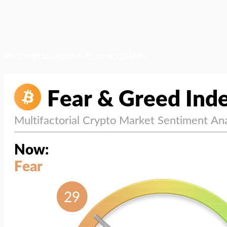
สภาวะตลาด (ความกลัว vs ความโลภ)