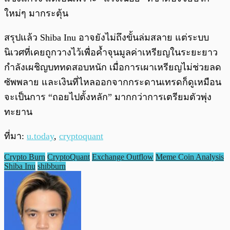
ใหม่ๆ มากระตุ้น
สรุปแล้ว Shiba Inu อาจยังไม่ถึงขั้นล่มสลาย แต่ระบบ
นิเวศที่เคยถูกวางไว้เพื่อค้ำจุนมูลค่าเหรียญในระยะยาว
กำลังเผชิญบททดสอบหนัก เมื่อการเผาเหรียญไม่ช่วยลด
ซัพพลาย และเงินที่ไหลออกจากกระดานเทรดก็ดูเหมือน
จะเป็นการ “ถอยไปตั้งหลัก” มากกว่าการเตรียมตัวพุ่ง
ทะยาน
ที่มา:
u.today
,
cryptoquant
Crypto Burn
CryptoQuant
Exchange Outflow
Meme Coin Analysis
Shiba Inu
shibburn