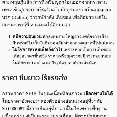
ตามทฤษฎีแล้ว การที่เหรียญถูกโอนออกจากกระดาน
เทรดเข้าสู่กระเป๋าเงินส่วนตัว มักถูกมองว่าเป็นสัญญาณ
บวก (Bullish) ว่าวาฬกำลัง เก็บของ เพื่อถือยาว แต่ใน
สถานการณ์นี้ อาจมองได้อีกมุมว่า
หนีความผันผวน
นักลงทุนรายใหญ่อาจแค่ต้องการย้าย
สินทรัพย์ไปเก็บในที่ปลอดภัย ท่ามกลางตลาดที่ไม่แน่นอน
ไม่ใช่การสะสมเพื่อเก็งกำไร
เพราะหากเป็นการเก็บของ
เพื่อรอราคาขึ้นจริง ราคาเหรียญควรจะมีการตอบสนอง
ในทิศทางบวกบ้าง แต่ปัจจุบันราคายังคงนิ่งสนิท
ราคา ซึมยาว ไร้แรงส่ง
กราฟราคา SHIB ในขณะนี้สะท้อนภาวะ
เลือกทางไม่ได้
โดยราคายังคงประคองตัวอย่างอ่อนแรงอยู่ที่ระดับ
$0.0000087 ซึ่งการยืนอยู่ที่ราคานี้ไม่ใช่เพราะพื้นฐาน
แข็งแกร่ง แต่เป็นเพราะ “แรงเฉื่อย” ที่ขาดปัจจัยบวก