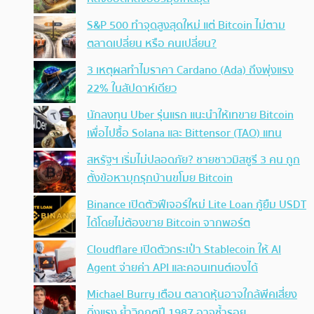
S&P 500 ทำจุดสูงสุดใหม่ แต่ Bitcoin ไม่ตาม
ตลาดเปลี่ยน หรือ คนเปลี่ยน?
3 เหตุผลทำไมราคา Cardano (Ada) ถึงพุ่งแรง
22% ในสัปดาห์เดียว
นักลงทุน Uber รุ่นแรก แนะนำให้เทขาย Bitcoin
เพื่อไปซื้อ Solana และ Bittensor (TAO) แทน
สหรัฐฯ เริ่มไม่ปลอดภัย? ชายชาวมิสซูรี 3 คน ถูก
ตั้งข้อหาบุกรุกบ้านขโมย Bitcoin
Binance เปิดตัวฟีเจอร์ใหม่ Lite Loan กู้ยืม USDT
ได้โดยไม่ต้องขาย Bitcoin จากพอร์ต
Cloudflare เปิดตัวกระเป๋า Stablecoin ให้ AI
Agent จ่ายค่า API และคอนเทนต์เองได้
Michael Burry เตือน ตลาดหุ้นอาจใกล้พีคเสี่ยง
ดิ่งแรง ย้ำวิกฤตปี 1987 อาจซ้ำรอย