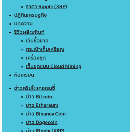
ราคา Ripple (XRP)
ปฏิทินเศรษฐกิจ
บทความ
รีวิวผลิตภัณฑ์
เว็บซื้อขาย
กระเป๋าเก็บเหรียญ
เครื่องขุด
เว็บขุดแบบ Cloud Mining
ห้องเรียน
ข่าวคริปโตเคอเรนซี่
ข่าว Bitcoin
ข่าว Ethereum
ข่าว Binance Coin
ข่าว Dogecoin
ข่าว Ripple (XRP)