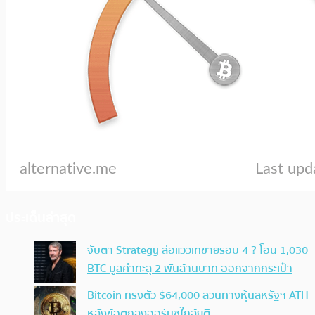
ประเด็นล่าสุด
จับตา Strategy ส่อแววเทขายรอบ 4 ? โอน 1,030
BTC มูลค่าทะลุ 2 พันล้านบาท ออกจากกระเป๋า
Bitcoin ทรงตัว $64,000 สวนทางหุ้นสหรัฐฯ ATH
หลังข้อตกลงฮอร์มุซใกล้ยุติ