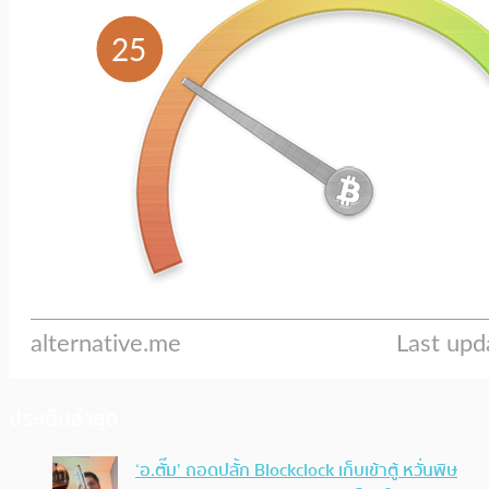
ประเด็นล่าสุด
‘อ.ตั๊ม’ ถอดปลั้ก Blockclock เก็บเข้าตู้ หวั่นพิษ