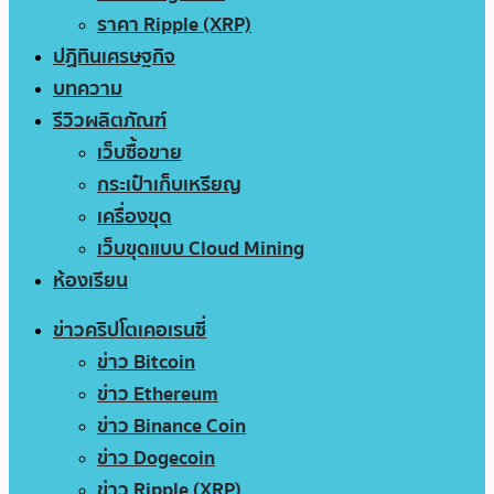
ราคา Ripple (XRP)
ปฏิทินเศรษฐกิจ
บทความ
รีวิวผลิตภัณฑ์
เว็บซื้อขาย
กระเป๋าเก็บเหรียญ
เครื่องขุด
เว็บขุดแบบ Cloud Mining
ห้องเรียน
ข่าวคริปโตเคอเรนซี่
ข่าว Bitcoin
ข่าว Ethereum
ข่าว Binance Coin
ข่าว Dogecoin
ข่าว Ripple (XRP)