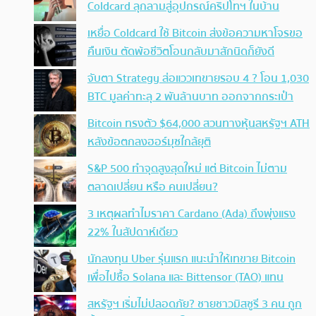
Coldcard ลุกลามสู่อุปกรณ์คริปโทฯ ในบ้าน
เหยื่อ Coldcard ใช้ Bitcoin ส่งข้อความหาโจรขอ
คืนเงิน ตัดพ้อชีวิตโอนกลับมาสักนิดก็ยังดี
จับตา Strategy ส่อแววเทขายรอบ 4 ? โอน 1,030
BTC มูลค่าทะลุ 2 พันล้านบาท ออกจากกระเป๋า
Bitcoin ทรงตัว $64,000 สวนทางหุ้นสหรัฐฯ ATH
หลังข้อตกลงฮอร์มุซใกล้ยุติ
S&P 500 ทำจุดสูงสุดใหม่ แต่ Bitcoin ไม่ตาม
ตลาดเปลี่ยน หรือ คนเปลี่ยน?
3 เหตุผลทำไมราคา Cardano (Ada) ถึงพุ่งแรง
22% ในสัปดาห์เดียว
นักลงทุน Uber รุ่นแรก แนะนำให้เทขาย Bitcoin
เพื่อไปซื้อ Solana และ Bittensor (TAO) แทน
สหรัฐฯ เริ่มไม่ปลอดภัย? ชายชาวมิสซูรี 3 คน ถูก