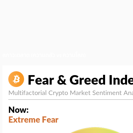
สภาวะตลาด (ความกลัว vs ความโลภ)