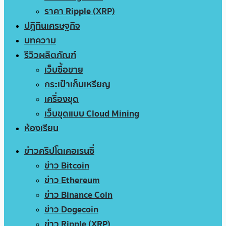
ราคา Ripple (XRP)
ปฏิทินเศรษฐกิจ
บทความ
รีวิวผลิตภัณฑ์
เว็บซื้อขาย
กระเป๋าเก็บเหรียญ
เครื่องขุด
เว็บขุดแบบ Cloud Mining
ห้องเรียน
ข่าวคริปโตเคอเรนซี่
ข่าว Bitcoin
ข่าว Ethereum
ข่าว Binance Coin
ข่าว Dogecoin
ข่าว Ripple (XRP)