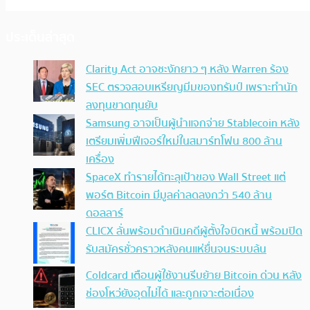
ประเด็นล่าสุด
Clarity Act อาจชะงักยาว ๆ หลัง Warren ร้อง
SEC ตรวจสอบเหรียญมีมของทรัมป์ เพราะทำนัก
ลงทุนขาดทุนยับ
Samsung อาจเป็นผู้นำแจกจ่าย Stablecoin หลัง
เตรียมเพิ่มฟีเจอร์ใหม่ในสมาร์ทโฟน 800 ล้าน
เครื่อง
SpaceX ทำรายได้ทะลุเป้าของ Wall Street แต่
พอร์ต Bitcoin มีมูลค่าลดลงกว่า 540 ล้าน
ดอลลาร์
CLICX ลั่นพร้อมดำเนินคดีผู้ตั้งใจบิดหนี้ พร้อมปิด
รับสมัครชั่วคราวหลังคนแห่ยื่นจนระบบล้น
Coldcard เตือนผู้ใช้งานรีบย้าย Bitcoin ด่วน หลัง
ช่องโหว่ยังอุดไม่ได้ และถูกเจาะต่อเนื่อง