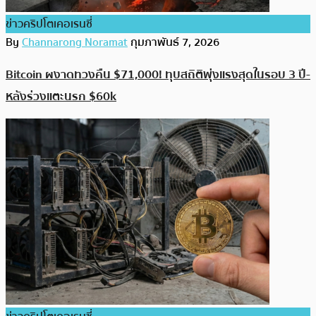
ข่าวคริปโตเคอเรนซี่
By
Channarong Noramat
กุมภาพันธ์ 7, 2026
Bitcoin ผงาดทวงคืน $71,000! ทุบสถิติพุ่งแรงสุดในรอบ 3 ปี-
หลังร่วงแตะนรก $60k