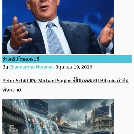
ข่าวคริปโตเคอเรนซี่
By
Channarong Noramat
มิถุนายน 19, 2026
Peter Schiff แซะ Michael Saylor ชี้โมเดลสะสม Bitcoin กำลัง
พังทลาย