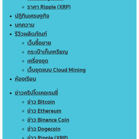
ราคา Ripple (XRP)
ปฏิทินเศรษฐกิจ
บทความ
รีวิวผลิตภัณฑ์
เว็บซื้อขาย
กระเป๋าเก็บเหรียญ
เครื่องขุด
เว็บขุดแบบ Cloud Mining
ห้องเรียน
ข่าวคริปโตเคอเรนซี่
ข่าว Bitcoin
ข่าว Ethereum
ข่าว Binance Coin
ข่าว Dogecoin
ข่าว Ripple (XRP)