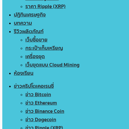
ราคา Ripple (XRP)
ปฏิทินเศรษฐกิจ
บทความ
รีวิวผลิตภัณฑ์
เว็บซื้อขาย
กระเป๋าเก็บเหรียญ
เครื่องขุด
เว็บขุดแบบ Cloud Mining
ห้องเรียน
ข่าวคริปโตเคอเรนซี่
ข่าว Bitcoin
ข่าว Ethereum
ข่าว Binance Coin
ข่าว Dogecoin
ข่าว Ripple (XRP)