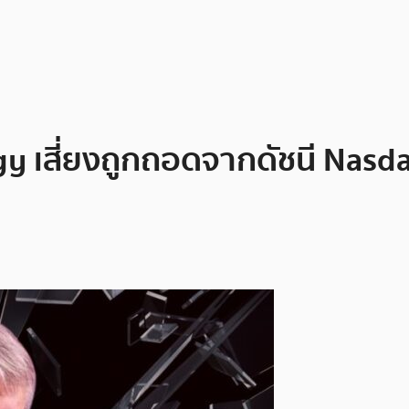
egy เสี่ยงถูกถอดจากดัชนี Nasd