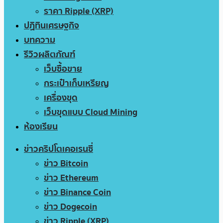
ราคา Ripple (XRP)
ปฏิทินเศรษฐกิจ
บทความ
รีวิวผลิตภัณฑ์
เว็บซื้อขาย
กระเป๋าเก็บเหรียญ
เครื่องขุด
เว็บขุดแบบ Cloud Mining
ห้องเรียน
ข่าวคริปโตเคอเรนซี่
ข่าว Bitcoin
ข่าว Ethereum
ข่าว Binance Coin
ข่าว Dogecoin
ข่าว Ripple (XRP)