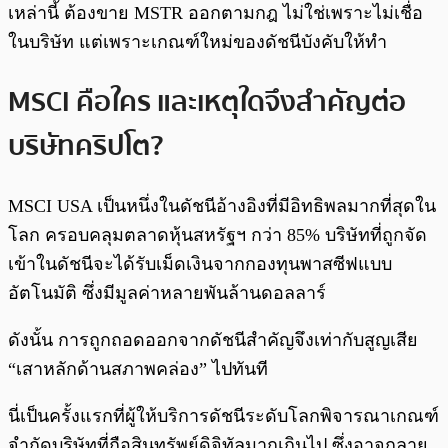
เหล่านี้ ต้องขาย MSTR ออกตามกฎ ไม่ใช่เพราะไม่เชื่อ
ในบริษัท แต่เพราะเกณฑ์ใหม่ของดัชนีบังคับให้ทำ
MSCI คือใคร และเหตุใดจึงสำคัญต่อ
บริษัทคริปโต?
MSCI USA เป็นหนึ่งในดัชนีอ้างอิงที่มีอิทธิพลมากที่สุดใน
โลก ครอบคลุมตลาดหุ้นสหรัฐฯ กว่า 85% บริษัทที่ถูกจัด
เข้าในดัชนีจะได้รับเม็ดเงินจากกองทุนพาสซีฟแบบ
อัตโนมัติ ซึ่งมีมูลค่าหลายพันล้านดอลลาร์
ดังนั้น การถูกถอดออกจากดัชนีสำคัญจึงเท่ากับสูญเสีย
“เสาหลักด้านสภาพคล่อง” ไปทันที
นี่เป็นครั้งแรกที่ผู้ให้บริการดัชนีระดับโลกพิจารณาเกณฑ์
จำกัดบริษัทที่ถือสินทรัพย์ดิจิทัลมากเกินไป ซึ่งอาจกลาย