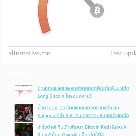
ประเด็นล่าสุด
Cryptoquant เผยกองทุนเฮดจ์ฟันด์กลับมาเปิด
Long Bitcoin ในรอบหลายปี
น้ำตานอง! สาวโดนแฮกเงินจัดงานแต่ง บน
Polygon กว่า 3.5 แสนบาท วอนชุมชนช่วยเหลือ
จำใจย้าย! ทีมนักพัฒนา Bitcoin Red หันซบ AI
จีน หลังโดน OpenAI บล็อกไม่ให้ใช้