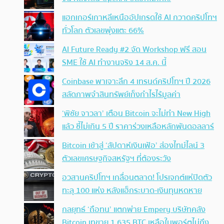
แฮกเกอร์เกาหลีเหนืออัปเกรดใช้ AI กวาดคริปโทฯ
ทั่วโลก ตัวเลขพุ่งแตะ 66%
AI Future Ready #2 จัด Workshop ฟรี สอน
SME ใช้ AI ทำงานจริง 14 ส.ค. นี้
Coinbase พาเจาะลึก 4 เทรนด์คริปโทฯ ปี 2026
สลัดภาพจำสินทรัพย์เก็งกำไรไร้มูลค่า
‘พิชัย จาวลา’ เตือน Bitcoin จะไม่ทำ New High
แล้ว ชี้ไม่เกิน 5 ปี ราคาร่วงเหลือหลักพันดอลลาร์
Bitcoin เข้าสู่ ‘สัปดาห์เงินเฟ้อ’ ส่องไทม์ไลน์ 3
ตัวเลขเศรษฐกิจสหรัฐฯ ที่ต้องระวัง
อวสานคริปโทฯ เกลื่อนตลาด! โปรเจกต์แห่ปิดตัว
ทะลุ 100 แห่ง หลังแฮ็กระบาด-เงินทุนหดหาย
กลยุทธ์ ‘ถือทน’ แตกพ่าย Empery บริษัทคลัง
Bitcoin เทขาย 1,635 BTC เหลือในพอร์ตไม่ถึง