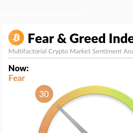
สภาวะตลาด (ความกลัว vs ความโลภ)