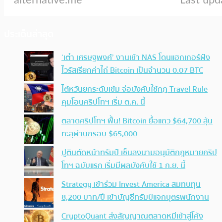
ประเด็นล่าสุด
‘เต๋า เศรษฐพงศ์’ งานเข้า NAS โดนแฮกเกอร์ฝัง
ไวรัสเรียกค่าไถ่ Bitcoin เป็นจำนวน 0.07 BTC
ไต้หวันยกระดับเข้ม จ่อบังคับใช้กฏ Travel Rule
คุมโอนคริปโทฯ เริ่ม ต.ค. นี้
ตลาดคริปโทฯ ฟื้น! Bitcoin ยื้อแถว $64,700 ลุ้น
ทะลุผ่านกรอบ $65,000
ปูตินตัดหน้าทรัมป์ เซ็นลงนามอนุมัติกฎหมายคริป
โทฯ ฉบับแรก เริ่มมีผลบังคับใช้ 1 ก.ย. นี้
Strategy เข้าร่วม Invest America สมทบทุน
8,200 บาท/ปี เข้าบัญชีทรัมป์แจกบุตรพนักงาน
CryptoQuant ส่งสัญญาณตลาดหมีเข้าสู่โค้ง