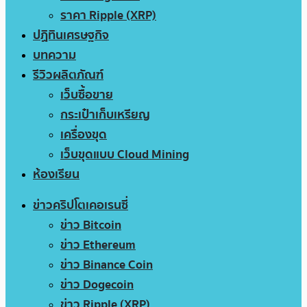
ราคา Ripple (XRP)
ปฏิทินเศรษฐกิจ
บทความ
รีวิวผลิตภัณฑ์
เว็บซื้อขาย
กระเป๋าเก็บเหรียญ
เครื่องขุด
เว็บขุดแบบ Cloud Mining
ห้องเรียน
ข่าวคริปโตเคอเรนซี่
ข่าว Bitcoin
ข่าว Ethereum
ข่าว Binance Coin
ข่าว Dogecoin
ข่าว Ripple (XRP)