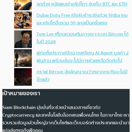
สุดท้าย หลังพบเจ้าคริปโทฯ ซุ่มเก็บ BTC และ ETH
Dubai Duty Free เปิดรับชำระเงินด้วย Shiba Inu
และคริปโตอื่นรวม 30 สกุลเป็นครั้งแรก
Tom Lee เตือนควอนตัมอาจเจาะระบบ Bitcoin ได้
ในปี 2028
ผู้ก่อตั้งประกาศปิดฉากเหรียญ AI Agent มูลค่า 2
พันล้าน พร้อมลั่นจะไม่มีการช่วยเหลืออีกต่อไป
กราฟ Bitcoin ส่งสัญญาณว่าตลาดกระทิงจะไม่มี
อีกแล้ว
เป้าหมายของเรา
Siam Blockchain มุ่งมั่นที่จะช่วยนำเสนอสารเกี่ยวกับ
Cryptocurrency และเทคโนโลยีบล็อกเชนเพื่อคนไทย ในภาษาไทย เรา
รวบรวมข้อมูลส่วนใหญ่จากเว็บไซต์และเว็บบอร์ดต่างประเทศและนำมา
แปลส่งตรงถึงฟีดคุณ