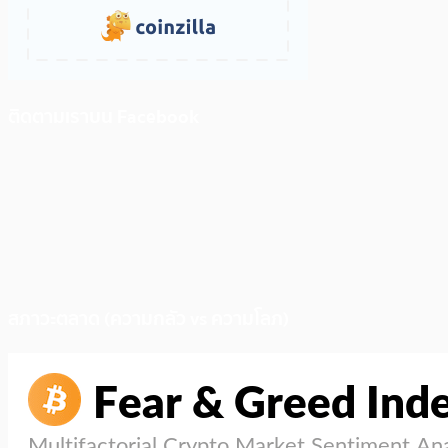
ติดตามเราบน Facebook
สภาวะตลาด (ความกลัว vs ความโลภ)