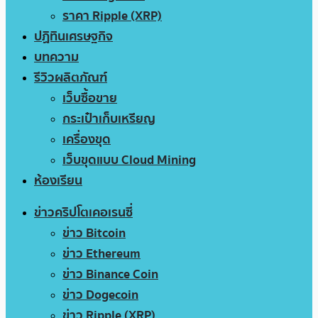
ราคา Ripple (XRP)
ปฏิทินเศรษฐกิจ
บทความ
รีวิวผลิตภัณฑ์
เว็บซื้อขาย
กระเป๋าเก็บเหรียญ
เครื่องขุด
เว็บขุดแบบ Cloud Mining
ห้องเรียน
ข่าวคริปโตเคอเรนซี่
ข่าว Bitcoin
ข่าว Ethereum
ข่าว Binance Coin
ข่าว Dogecoin
ข่าว Ripple (XRP)