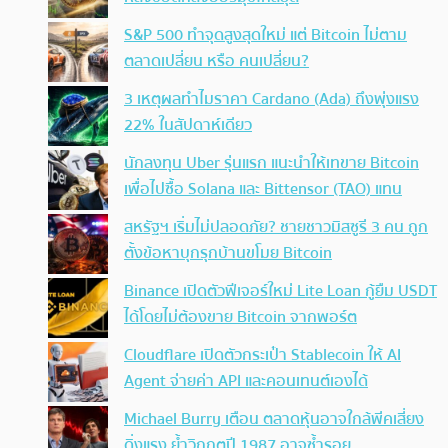
S&P 500 ทำจุดสูงสุดใหม่ แต่ Bitcoin ไม่ตาม
ตลาดเปลี่ยน หรือ คนเปลี่ยน?
3 เหตุผลทำไมราคา Cardano (Ada) ถึงพุ่งแรง
22% ในสัปดาห์เดียว
นักลงทุน Uber รุ่นแรก แนะนำให้เทขาย Bitcoin
เพื่อไปซื้อ Solana และ Bittensor (TAO) แทน
สหรัฐฯ เริ่มไม่ปลอดภัย? ชายชาวมิสซูรี 3 คน ถูก
ตั้งข้อหาบุกรุกบ้านขโมย Bitcoin
Binance เปิดตัวฟีเจอร์ใหม่ Lite Loan กู้ยืม USDT
ได้โดยไม่ต้องขาย Bitcoin จากพอร์ต
Cloudflare เปิดตัวกระเป๋า Stablecoin ให้ AI
Agent จ่ายค่า API และคอนเทนต์เองได้
Michael Burry เตือน ตลาดหุ้นอาจใกล้พีคเสี่ยง
ดิ่งแรง ย้ำวิกฤตปี 1987 อาจซ้ำรอย