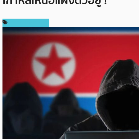
เกาหลีเหนือแฝงตัวอยู่ !
ข่าวคริปโตเคอเรนซี่