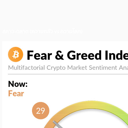
สภาวะตลาด (ความกลัว vs ความโลภ)