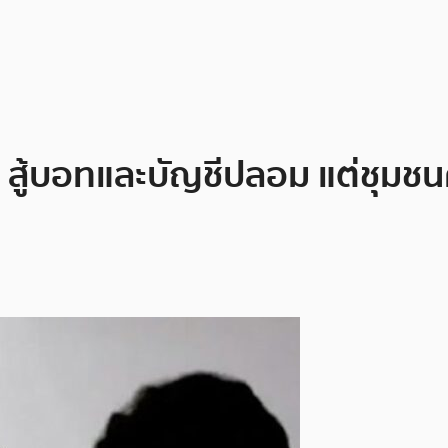
ง” สู้บอทและบัญชีปลอม แต่ชุมช