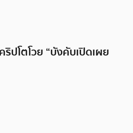
นคริปโตโวย “บังคับเปิดเผย