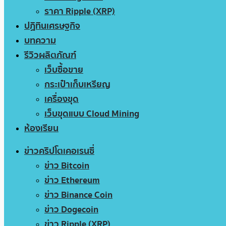
ราคา Ripple (XRP)
ปฏิทินเศรษฐกิจ
บทความ
รีวิวผลิตภัณฑ์
เว็บซื้อขาย
กระเป๋าเก็บเหรียญ
เครื่องขุด
เว็บขุดแบบ Cloud Mining
ห้องเรียน
ข่าวคริปโตเคอเรนซี่
ข่าว Bitcoin
ข่าว Ethereum
ข่าว Binance Coin
ข่าว Dogecoin
ข่าว Ripple (XRP)