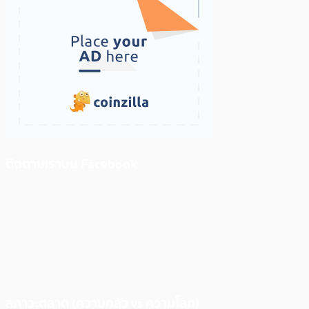
ติดตามเราบน Facebook
สภาวะตลาด (ความกลัว vs ความโลภ)