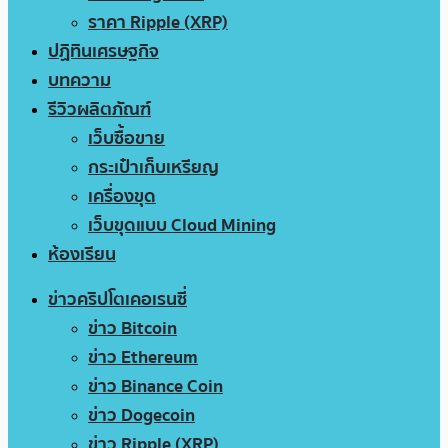
ราคา Ripple (XRP)
ปฏิทินเศรษฐกิจ
บทความ
รีวิวผลิตภัณฑ์
เว็บซื้อขาย
กระเป๋าเก็บเหรียญ
เครื่องขุด
เว็บขุดแบบ Cloud Mining
ห้องเรียน
ข่าวคริปโตเคอเรนซี่
ข่าว Bitcoin
ข่าว Ethereum
ข่าว Binance Coin
ข่าว Dogecoin
ข่าว Ripple (XRP)