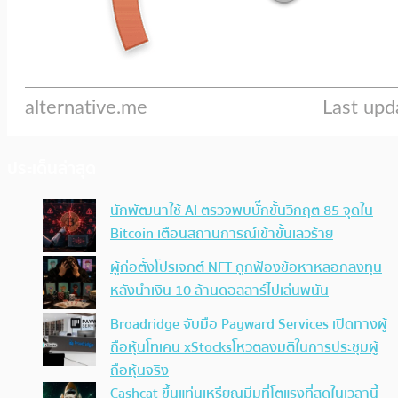
ประเด็นล่าสุด
นักพัฒนาใช้ AI ตรวจพบบั๊กขั้นวิกฤต 85 จุดใน
Bitcoin เตือนสถานการณ์เข้าขั้นเลวร้าย
ผู้ก่อตั้งโปรเจกต์ NFT ถูกฟ้องข้อหาหลอกลงทุน
หลังนำเงิน 10 ล้านดอลลาร์ไปเล่นพนัน
Broadridge จับมือ Payward Services เปิดทางผู้
ถือหุ้นโทเคน xStocksโหวตลงมติในการประชุมผู้
ถือหุ้นจริง
Cashcat ขึ้นแท่นเหรียญมีมที่โตแรงที่สุดในเวลานี้