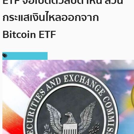
ETF จ่อเปิดตัวสัปดาห์นี้ สวน
กระแสเงินไหลออกจาก
Bitcoin ETF
ข่าวคริปโตเคอเรนซี่