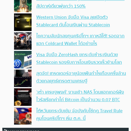
สัปดาห์เดียวพุ่งกว่า 150%
Western Union จับมือ Visa ลุยเปิดตัว
Stablecard ดันโอนเงินผ่าน Stablecoin
ไขความลับนักลงทุนคริปโทฯ เกาหลีใต้! รอดจาก
แฮก Coldcard Wallet ได้อย่างไร
Visa จับมือ ZeroHash ยกระดับชำระเงินด้วย
Stablecoin รองรับการโอนเงินรวดเร็วข้ามโลก
สุดจัด! เทรดเดอร์อายุน้อยฟันกำไรเกือบครึ่งล้าน
ด้วยกลยุทธ์เทรดตามเศรษฐี
‘เต๋า เศรษฐพงศ์’ งานเข้า NAS โดนแฮกเกอร์ฝัง
ไวรัสเรียกค่าไถ่ Bitcoin เป็นจำนวน 0.07 BTC
ไต้หวันยกระดับเข้ม จ่อบังคับใช้กฏ Travel Rule
คุมโอนคริปโทฯ เริ่ม ต.ค. นี้