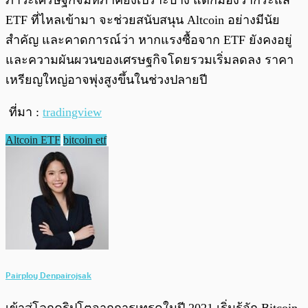
ภาวะเศรษฐกิจมหภาคยังเปราะบาง แต่ก็มองว่ากระแส
ETF ที่ไหลเข้ามา จะช่วยสนับสนุน Altcoin อย่างมีนัย
สำคัญ และคาดการณ์ว่า หากแรงซื้อจาก ETF ยังคงอยู่
และความผันผวนของเศรษฐกิจโดยรวมเริ่มลดลง ราคา
เหรียญใหญ่อาจพุ่งสูงขึ้นในช่วงปลายปี
ที่มา :
tradingview
Altcoin ETF
bitcoin etf
Pairploy Denpairojsak
เข้าสู่โลกคริปโตจากการเทรดในปี 2021 เริ่มรู้จัก Bitcoin