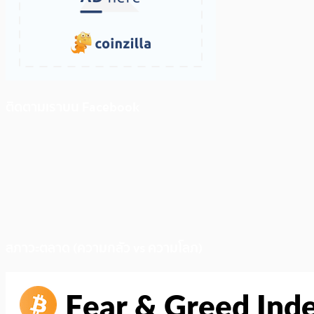
ติดตามเราบน Facebook
สภาวะตลาด (ความกลัว vs ความโลภ)