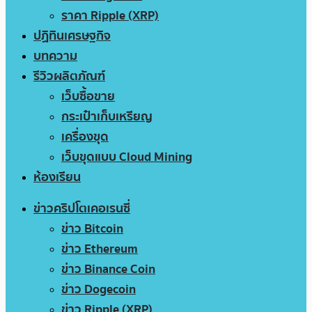
ราคา Ripple (XRP)
ปฏิทินเศรษฐกิจ
บทความ
รีวิวผลิตภัณฑ์
เว็บซื้อขาย
กระเป๋าเก็บเหรียญ
เครื่องขุด
เว็บขุดแบบ Cloud Mining
ห้องเรียน
ข่าวคริปโตเคอเรนซี่
ข่าว Bitcoin
ข่าว Ethereum
ข่าว Binance Coin
ข่าว Dogecoin
ข่าว Ripple (XRP)