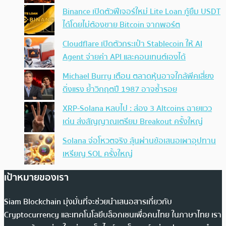
Binance เปิดตัวฟีเจอร์ใหม่ Lite Loan กู้ยืม USDT
ได้โดยไม่ต้องขาย Bitcoin จากพอร์ต
Cloudflare เปิดตัวกระเป๋า Stablecoin ให้ AI
Agent จ่ายค่า API และคอนเทนต์เองได้
Michael Burry เตือน ตลาดหุ้นอาจใกล้พีคเสี่ยง
ดิ่งแรง ย้ำวิกฤตปี 1987 อาจซ้ำรอย
XRP-Solana หลบไป : ส่อง 3 Altcoins ฉายแวว
เด่น ส่งสัญญาณเตรียม Breakout ครั้งใหญ่
Solana จ่อโหวตจริง ลุ้นผ่านข้อเสนอเผาอุปทาน
เหรียญ SOL ครั้งใหญ่
เป้าหมายของเรา
Siam Blockchain มุ่งมั่นที่จะช่วยนำเสนอสารเกี่ยวกับ
Cryptocurrency และเทคโนโลยีบล็อกเชนเพื่อคนไทย ในภาษาไทย เรา