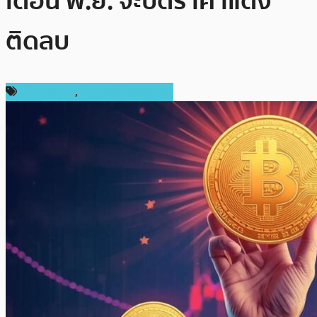
เดือน พ.ย. จะปิดราคาแดง
ติดลบ
ข่าว Bitcoin
,
ข่าวคริปโตเคอเรนซี่