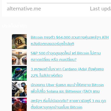
ประเด็นล่าสุด
Bitcoin ทรงตัว $64,000 สวนทางหุ้นสหรัฐฯ ATH
หลังข้อตกลงฮอร์มุซใกล้ยุติ
S&P 500 ทำจุดสูงสุดใหม่ แต่ Bitcoin ไม่ตาม
ตลาดเปลี่ยน หรือ คนเปลี่ยน?
3 เหตุผลทำไมราคา Cardano (Ada) ถึงพุ่งแรง
22% ในสัปดาห์เดียว
นักลงทุน Uber รุ่นแรก แนะนำให้เทขาย Bitcoin
เพื่อไปซื้อ Solana และ Bittensor (TAO) แทน
สหรัฐฯ เริ่มไม่ปลอดภัย? ชายชาวมิสซูรี 3 คน ถูก
ตั้งข้อหาบุกรุกบ้านขโมย Bitcoin