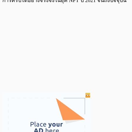
การคริปโตอย่างจริงจังในยุค NFT ปี 2021 จนถึงปัจจุบัน