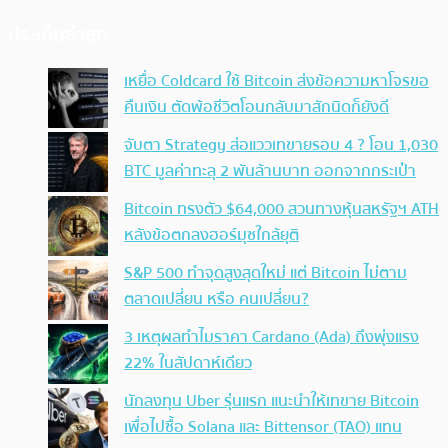
ประเด็นล่าสุด
เหยื่อ Coldcard ใช้ Bitcoin ส่งข้อความหาโจรขอ
คืนเงิน ตัดพ้อชีวิตโอนกลับมาสักนิดก็ยังดี
จับตา Strategy ส่อแววเทขายรอบ 4 ? โอน 1,030
BTC มูลค่าทะลุ 2 พันล้านบาท ออกจากกระเป๋า
Bitcoin ทรงตัว $64,000 สวนทางหุ้นสหรัฐฯ ATH
หลังข้อตกลงฮอร์มุซใกล้ยุติ
S&P 500 ทำจุดสูงสุดใหม่ แต่ Bitcoin ไม่ตาม
ตลาดเปลี่ยน หรือ คนเปลี่ยน?
3 เหตุผลทำไมราคา Cardano (Ada) ถึงพุ่งแรง
22% ในสัปดาห์เดียว
นักลงทุน Uber รุ่นแรก แนะนำให้เทขาย Bitcoin
เพื่อไปซื้อ Solana และ Bittensor (TAO) แทน