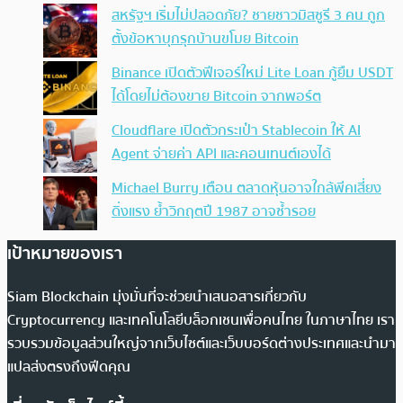
สหรัฐฯ เริ่มไม่ปลอดภัย? ชายชาวมิสซูรี 3 คน ถูก
ตั้งข้อหาบุกรุกบ้านขโมย Bitcoin
Binance เปิดตัวฟีเจอร์ใหม่ Lite Loan กู้ยืม USDT
ได้โดยไม่ต้องขาย Bitcoin จากพอร์ต
Cloudflare เปิดตัวกระเป๋า Stablecoin ให้ AI
Agent จ่ายค่า API และคอนเทนต์เองได้
Michael Burry เตือน ตลาดหุ้นอาจใกล้พีคเสี่ยง
ดิ่งแรง ย้ำวิกฤตปี 1987 อาจซ้ำรอย
เป้าหมายของเรา
Siam Blockchain มุ่งมั่นที่จะช่วยนำเสนอสารเกี่ยวกับ
Cryptocurrency และเทคโนโลยีบล็อกเชนเพื่อคนไทย ในภาษาไทย เรา
รวบรวมข้อมูลส่วนใหญ่จากเว็บไซต์และเว็บบอร์ดต่างประเทศและนำมา
แปลส่งตรงถึงฟีดคุณ