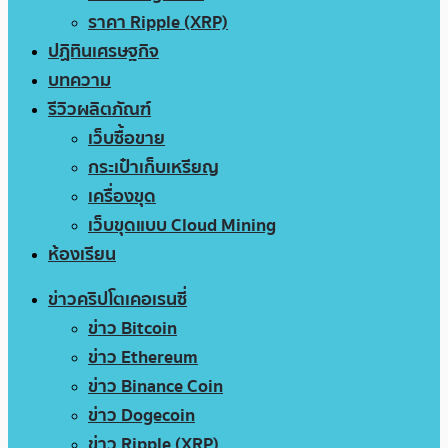
ราคา Ripple (XRP)
ปฏิทินเศรษฐกิจ
บทความ
รีวิวผลิตภัณฑ์
เว็บซื้อขาย
กระเป๋าเก็บเหรียญ
เครื่องขุด
เว็บขุดแบบ Cloud Mining
ห้องเรียน
ข่าวคริปโตเคอเรนซี่
ข่าว Bitcoin
ข่าว Ethereum
ข่าว Binance Coin
ข่าว Dogecoin
ข่าว Ripple (XRP)