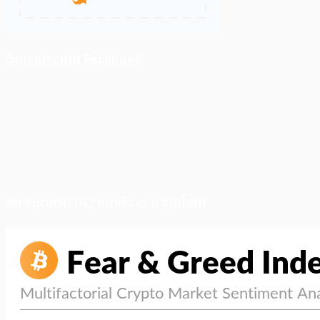
ติดตามเราบน Facebook
สภาวะตลาด (ความกลัว vs ความโลภ)