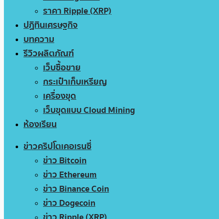
ราคา Ripple (XRP)
ปฏิทินเศรษฐกิจ
บทความ
รีวิวผลิตภัณฑ์
เว็บซื้อขาย
กระเป๋าเก็บเหรียญ
เครื่องขุด
เว็บขุดแบบ Cloud Mining
ห้องเรียน
ข่าวคริปโตเคอเรนซี่
ข่าว Bitcoin
ข่าว Ethereum
ข่าว Binance Coin
ข่าว Dogecoin
ข่าว Ripple (XRP)