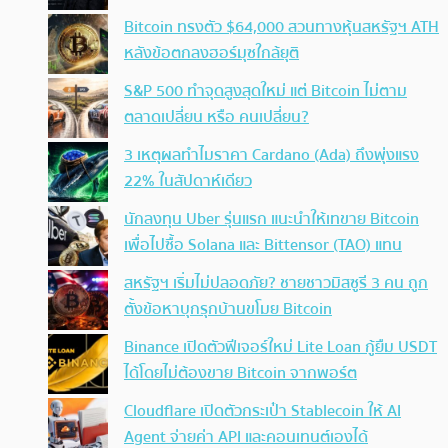
Bitcoin ทรงตัว $64,000 สวนทางหุ้นสหรัฐฯ ATH
หลังข้อตกลงฮอร์มุซใกล้ยุติ
S&P 500 ทำจุดสูงสุดใหม่ แต่ Bitcoin ไม่ตาม
ตลาดเปลี่ยน หรือ คนเปลี่ยน?
3 เหตุผลทำไมราคา Cardano (Ada) ถึงพุ่งแรง
22% ในสัปดาห์เดียว
นักลงทุน Uber รุ่นแรก แนะนำให้เทขาย Bitcoin
เพื่อไปซื้อ Solana และ Bittensor (TAO) แทน
สหรัฐฯ เริ่มไม่ปลอดภัย? ชายชาวมิสซูรี 3 คน ถูก
ตั้งข้อหาบุกรุกบ้านขโมย Bitcoin
Binance เปิดตัวฟีเจอร์ใหม่ Lite Loan กู้ยืม USDT
ได้โดยไม่ต้องขาย Bitcoin จากพอร์ต
Cloudflare เปิดตัวกระเป๋า Stablecoin ให้ AI
Agent จ่ายค่า API และคอนเทนต์เองได้