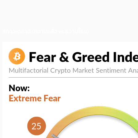
สภาวะตลาด (ความกลัว vs ความโลภ)