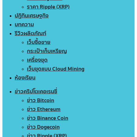
ราคา Ripple (XRP)
ปฏิทินเศรษฐกิจ
บทความ
รีวิวผลิตภัณฑ์
เว็บซื้อขาย
กระเป๋าเก็บเหรียญ
เครื่องขุด
เว็บขุดแบบ Cloud Mining
ห้องเรียน
ข่าวคริปโตเคอเรนซี่
ข่าว Bitcoin
ข่าว Ethereum
ข่าว Binance Coin
ข่าว Dogecoin
ข่าว Ripple (XRP)