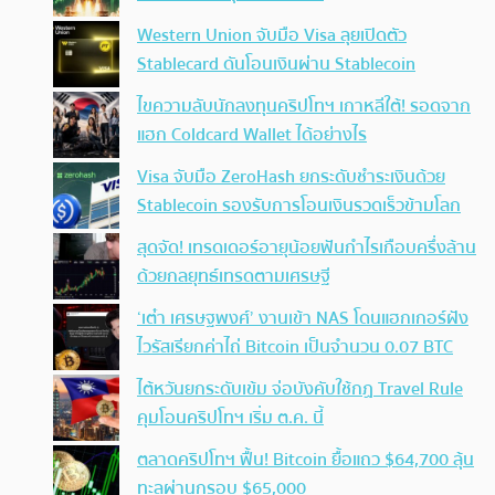
Western Union จับมือ Visa ลุยเปิดตัว
Stablecard ดันโอนเงินผ่าน Stablecoin
ไขความลับนักลงทุนคริปโทฯ เกาหลีใต้! รอดจาก
แฮก Coldcard Wallet ได้อย่างไร
Visa จับมือ ZeroHash ยกระดับชำระเงินด้วย
Stablecoin รองรับการโอนเงินรวดเร็วข้ามโลก
สุดจัด! เทรดเดอร์อายุน้อยฟันกำไรเกือบครึ่งล้าน
ด้วยกลยุทธ์เทรดตามเศรษฐี
‘เต๋า เศรษฐพงศ์’ งานเข้า NAS โดนแฮกเกอร์ฝัง
ไวรัสเรียกค่าไถ่ Bitcoin เป็นจำนวน 0.07 BTC
ไต้หวันยกระดับเข้ม จ่อบังคับใช้กฏ Travel Rule
คุมโอนคริปโทฯ เริ่ม ต.ค. นี้
ตลาดคริปโทฯ ฟื้น! Bitcoin ยื้อแถว $64,700 ลุ้น
ทะลุผ่านกรอบ $65,000