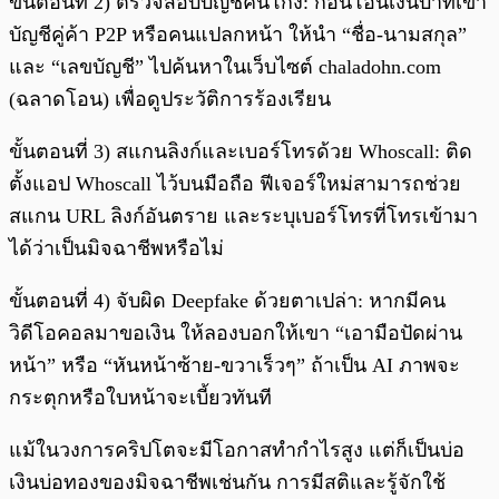
ขั้นตอนที่ 2) ตรวจสอบบัญชีคนโกง: ก่อนโอนเงินบาทเข้า
บัญชีคู่ค้า P2P หรือคนแปลกหน้า ให้นำ “ชื่อ-นามสกุล”
และ “เลขบัญชี” ไปค้นหาในเว็บไซต์ chaladohn.com
(ฉลาดโอน) เพื่อดูประวัติการร้องเรียน
ขั้นตอนที่ 3) สแกนลิงก์และเบอร์โทรด้วย Whoscall: ติด
ตั้งแอป Whoscall ไว้บนมือถือ ฟีเจอร์ใหม่สามารถช่วย
สแกน URL ลิงก์อันตราย และระบุเบอร์โทรที่โทรเข้ามา
ได้ว่าเป็นมิจฉาชีพหรือไม่
ขั้นตอนที่ 4) จับผิด Deepfake ด้วยตาเปล่า: หากมีคน
วิดีโอคอลมาขอเงิน ให้ลองบอกให้เขา “เอามือปัดผ่าน
หน้า” หรือ “หันหน้าซ้าย-ขวาเร็วๆ” ถ้าเป็น AI ภาพจะ
กระตุกหรือใบหน้าจะเบี้ยวทันที
แม้ในวงการคริปโตจะมีโอกาสทำกำไรสูง แต่ก็เป็นบ่อ
เงินบ่อทองของมิจฉาชีพเช่นกัน การมีสติและรู้จักใช้