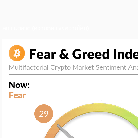
สภาวะตลาด (ความกลัว vs ความโลภ)