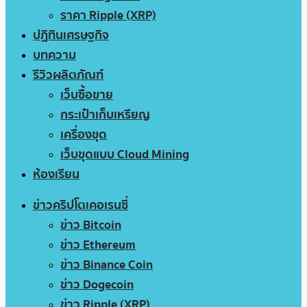
ราคา Ripple (XRP)
ปฏิทินเศรษฐกิจ
บทความ
รีวิวผลิตภัณฑ์
เว็บซื้อขาย
กระเป๋าเก็บเหรียญ
เครื่องขุด
เว็บขุดแบบ Cloud Mining
ห้องเรียน
ข่าวคริปโตเคอเรนซี่
ข่าว Bitcoin
ข่าว Ethereum
ข่าว Binance Coin
ข่าว Dogecoin
ข่าว Ripple (XRP)